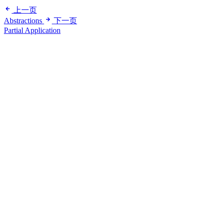
上一页
Abstractions
下一页
Partial Application