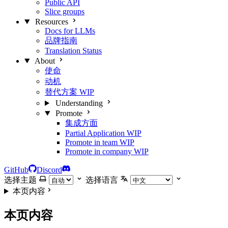
Public API
Slice groups
Resources
Docs for LLMs
品牌指南
Translation Status
About
使命
动机
替代方案
WIP
Understanding
Promote
集成方面
Partial Application
WIP
Promote in team
WIP
Promote in company
WIP
GitHub
Discord
选择主题
选择语言
本页内容
本页内容