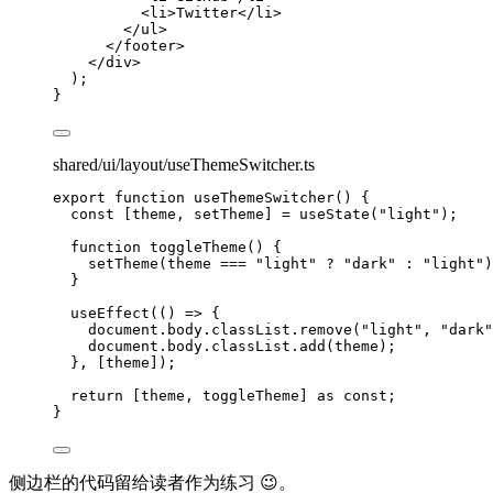
<
li
>
Twitter
</
li
>
</
ul
>
</
footer
>
</
div
>
);
}
shared/ui/layout/useThemeSwitcher.ts
export
function
useThemeSwitcher
()
 {
const [
theme
,
setTheme
] = 
useState
(
"
light
"
);
function
toggleTheme
()
 {
setTheme
(theme 
===
"
light
"
?
"
dark
"
:
"
light
"
)
}
useEffect
(
()
=>
 {
document
.
body
.
classList
.
remove
(
"
light
"
,
"
dark
"
document
.
body
.
classList
.
add
(theme);
}
,
 [theme]);
return
 [theme
,
 toggleTheme] 
as
const
;
}
侧边栏的代码留给读者作为练习 😉。