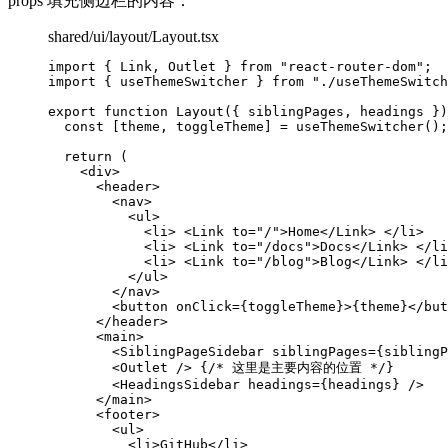
props 填充侧边栏的内容：
shared/ui/layout/Layout.tsx
import
 { Link, Outlet } 
from
"
react-router-dom
"
;
import
 { useThemeSwitcher } 
from
"
./useThemeSwitch
export
function
Layout
(
{ 
siblingPages
,
headings
 }
)
const [
theme
,
toggleTheme
] = 
useThemeSwitcher
();
return
 (
<
div
>
<
header
>
<
nav
>
<
ul
>
<
li
>
<
Link
to
=
"
/
"
>
Home
</
Link
>
</
li
>
<
li
>
<
Link
to
=
"
/docs
"
>
Docs
</
Link
>
</
li
<
li
>
<
Link
to
=
"
/blog
"
>
Blog
</
Link
>
</
li
</
ul
>
</
nav
>
<
button
onClick
=
{
toggleTheme
}
>
{
theme
}
</
but
</
header
>
<
main
>
<
SiblingPageSidebar
siblingPages
=
{
siblingP
<
Outlet
 />
{
/* 这里是主要内容的位置 */
}
<
HeadingsSidebar
headings
=
{
headings
}
 />
</
main
>
<
footer
>
<
ul
>
<
li
>
GitHub
</
li
>