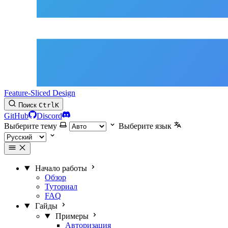
Feature-Sliced Design
Поиск
Ctrl
K
GitHub
Discord
Выберите тему
Выберите язык
Начало работы
Обзор
Туториал
FAQ
Гайды
Примеры
Авторизация