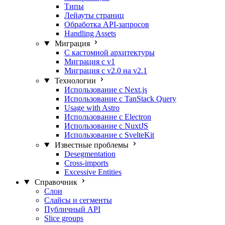
Типы
Лейауты страниц
Обработка API-запросов
Handling Assets
Миграция
С кастомной архитектуры
Миграция с v1
Миграция с v2.0 на v2.1
Технологии
Использование с Next.js
Использование с TanStack Query
Usage with Astro
Использование с Electron
Использование с NuxtJS
Использование с SvelteKit
Известные проблемы
Desegmentation
Cross-imports
Excessive Entities
Справочник
Слои
Слайсы и сегменты
Публичный API
Slice groups