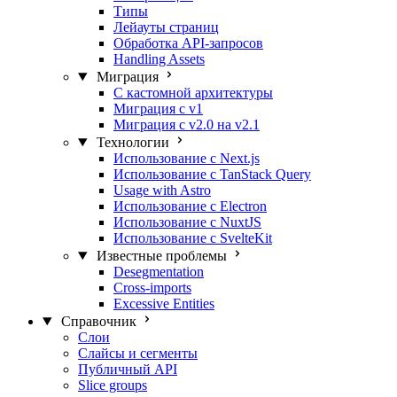
Типы
Лейауты страниц
Обработка API-запросов
Handling Assets
Миграция
С кастомной архитектуры
Миграция с v1
Миграция с v2.0 на v2.1
Технологии
Использование с Next.js
Использование с TanStack Query
Usage with Astro
Использование с Electron
Использование с NuxtJS
Использование с SvelteKit
Известные проблемы
Desegmentation
Cross-imports
Excessive Entities
Справочник
Слои
Слайсы и сегменты
Публичный API
Slice groups