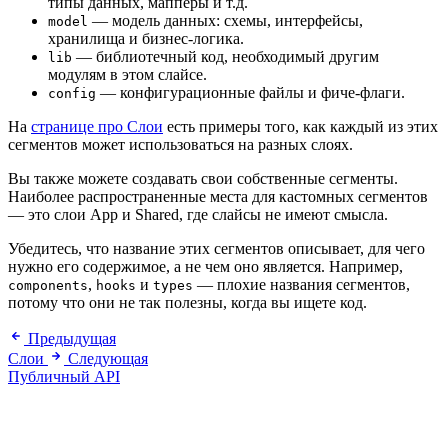
типы данных, мапперы и т.д.
— модель данных: схемы, интерфейсы,
model
хранилища и бизнес-логика.
— библиотечный код, необходимый другим
lib
модулям в этом слайсе.
— конфигурационные файлы и фиче-флаги.
config
На
странице про Слои
есть примеры того, как каждый из этих
сегментов может использоваться на разных слоях.
Вы также можете создавать свои собственные сегменты.
Наиболее распространенные места для кастомных сегментов
— это слои App и Shared, где слайсы не имеют смысла.
Убедитесь, что название этих сегментов описывает, для чего
нужно его содержимое, а не чем оно является. Например,
,
и
— плохие названия сегментов,
components
hooks
types
потому что они не так полезны, когда вы ищете код.
Предыдущая
Слои
Следующая
Публичный API