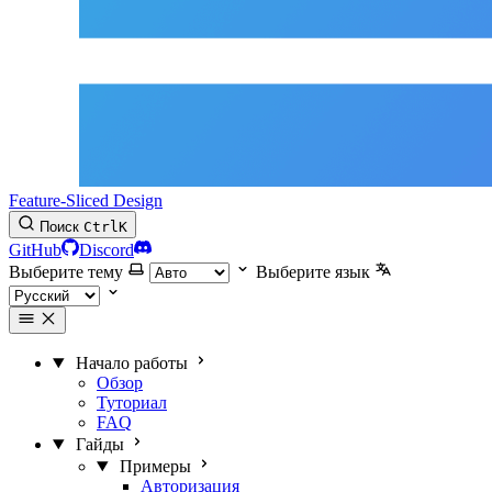
Feature-Sliced Design
Поиск
Ctrl
K
GitHub
Discord
Выберите тему
Выберите язык
Начало работы
Обзор
Туториал
FAQ
Гайды
Примеры
Авторизация