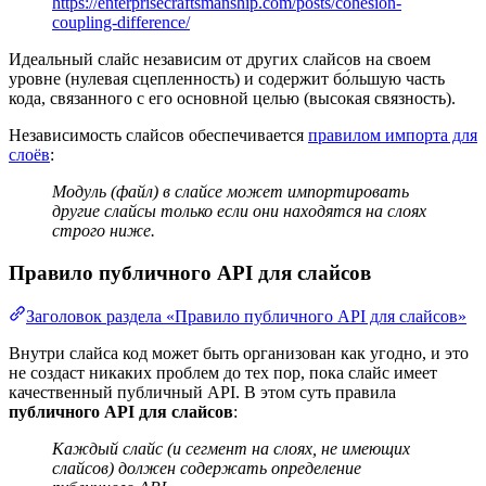
https://enterprisecraftsmanship.com/posts/cohesion-
coupling-difference/
Идеальный слайс независим от других слайсов на своем
уровне (нулевая сцепленность) и содержит бо́льшую часть
кода, связанного с его основной целью (высокая связность).
Независимость слайсов обеспечивается
правилом импорта для
слоёв
:
Модуль (файл) в слайсе может импортировать
другие слайсы только если они находятся на слоях
строго ниже.
Правило публичного API для слайсов
Заголовок раздела «Правило публичного API для слайсов»
Внутри слайса код может быть организован как угодно, и это
не создаст никаких проблем до тех пор, пока слайс имеет
качественный публичный API. В этом суть правила
публичного API для слайсов
:
Каждый слайс (и сегмент на слоях, не имеющих
слайсов) должен содержать определение