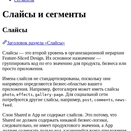
Слайсы и сегменты
Слайсы
Заголовок раздела «Слайсы»
Слайсы — это второй уровень в организационной иерархии
Feature-Sliced Design. Их основное назначение —
группировать код по его значению для продукта, бизнеса или
просто приложения.
Имена слайсов не стандартизированы, поскольку они
напрямую определяются бизнес-областью вашего
приложения. Например, фотогалерея может иметь слайсы
,
,
. Для социальной сети
photo
effects
gallery-page
потребуются другие слайсы, например,
,
,
post
comments
news-
.
feed
Слои Shared и App не содержат слайсов. Это потому, что
Shared не должен содержать никакой бизнес-логики,
следовательно, не имеет продуктового значения, а App
должен содержать только код, касающийся всего приложения,