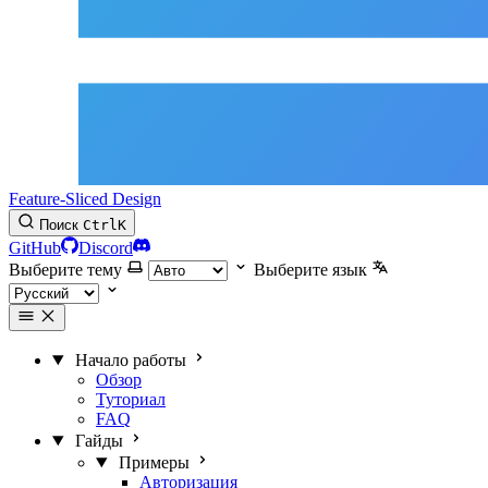
Feature-Sliced Design
Поиск
Ctrl
K
GitHub
Discord
Выберите тему
Выберите язык
Начало работы
Обзор
Туториал
FAQ
Гайды
Примеры
Авторизация