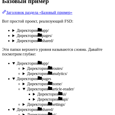
Базовый пример
Заголовок раздела «Базовый пример»
Вот простой проект, реализующий FSD:
Директория
app/
Директория
pages/
Директория
shared/
Эти папки верхнего уровня называются
слоями
. Давайте
посмотрим глубже:
Директория
app/
Директория
routes/
Директория
analytics/
Директория
pages
Директория
home/
Директория
article-reader/
Директория
ui/
Директория
api/
Директория
settings/
Директория
shared/
Директория
ui/