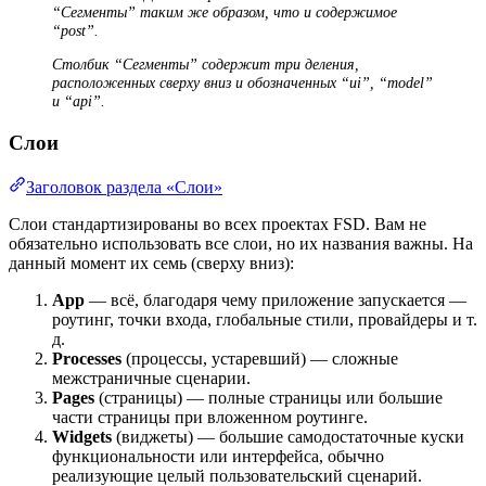
“Сегменты” таким же образом, что и содержимое
“post”.
Столбик “Сегменты” содержит три деления,
расположенных сверху вниз и обозначенных “ui”, “model”
и “api”.
Слои
Заголовок раздела «Слои»
Слои стандартизированы во всех проектах FSD. Вам не
обязательно использовать все слои, но их названия важны. На
данный момент их семь (сверху вниз):
App
— всё, благодаря чему приложение запускается —
роутинг, точки входа, глобальные стили, провайдеры и т.
д.
Processes
(процессы, устаревший) — сложные
межстраничные сценарии.
Pages
(страницы) — полные страницы или большие
части страницы при вложенном роутинге.
Widgets
(виджеты) — большие самодостаточные куски
функциональности или интерфейса, обычно
реализующие целый пользовательский сценарий.