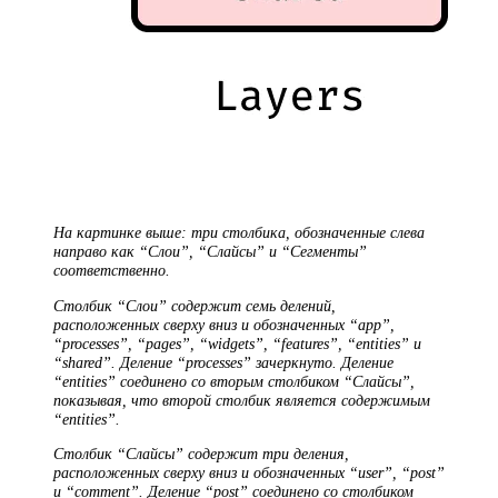
На картинке выше: три столбика, обозначенные слева
направо как “Слои”, “Слайсы” и “Сегменты”
соответственно.
Столбик “Слои” содержит семь делений,
расположенных сверху вниз и обозначенных “app”,
“processes”, “pages”, “widgets”, “features”, “entities” и
“shared”. Деление “processes” зачеркнуто. Деление
“entities” соединено со вторым столбиком “Слайсы”,
показывая, что второй столбик является содержимым
“entities”.
Столбик “Слайсы” содержит три деления,
расположенных сверху вниз и обозначенных “user”, “post”
и “comment”. Деление “post” соединено со столбиком