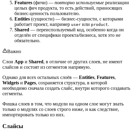
Features
(фичи) —
повторно используемые
реализации
целых фич продукта, то есть действий, приносящих
бизнес-ценность пользователю.
Entities
(сущности) — бизнес-сущности, с которыми
работает проект, например
или
.
user
product
Shared
— переиспользуемый код, особенно когда он
отделён от специфики проекта/бизнеса, хотя это не
обязательно.
Важно
Слои
App
и
Shared
, в отличие от других слоев, не имеют
слайсов и состоят из сегментов напрямую.
Однако для всех остальных слоёв —
Entities
,
Features
,
Widgets
и
Pages
, сохраняется структура, в которой
необходимо сначала создать слайс, внутри которого создавать
сегменты.
Фишка слоев в том, что модули на одном слое могут знать
только о модулях со слоев строго ниже, и как следствие,
импортировать только из них.
Слайсы