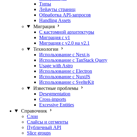
Типы
Лейауты страниц
Обработка API-запросов
Handling Assets
Миграция
С кастомной архитектуры
Миграция с v1
Миграция с v2.0 на v2.1
Технологии
Использование с Next.js
Использование с TanStack Query
Usage with Astro
Использование с Electron
Использование с NuxtJS
Использование с SvelteKit
Известные проблемы
Desegmentation
Cross-imports
Excessive Entities
Справочник
Слои
Слайсы и сегменты
Публичный API
Slice groups