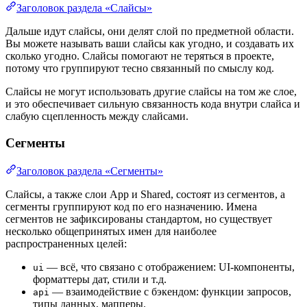
Заголовок раздела «Слайсы»
Дальше идут слайсы, они делят слой по предметной области.
Вы можете называть ваши слайсы как угодно, и создавать их
сколько угодно. Слайсы помогают не теряться в проекте,
потому что группируют тесно связанный по смыслу код.
Слайсы не могут использовать другие слайсы на том же слое,
и это обеспечивает сильную связанность кода внутри слайса и
слабую сцепленность между слайсами.
Сегменты
Заголовок раздела «Сегменты»
Слайсы, а также слои App и Shared, состоят из сегментов, а
сегменты группируют код по его назначению. Имена
сегментов не зафиксированы стандартом, но существует
несколько общепринятых имен для наиболее
распространенных целей:
— всё, что связано с отображением: UI-компоненты,
ui
форматтеры дат, стили и т.д.
— взаимодействие с бэкендом: функции запросов,
api
типы данных, мапперы.