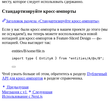
месту, которое следует использовать сдержанно.
Стандартизируйте кросс-импорты
Заголовок раздела «Стандартизируйте кросс-импорты»
Если у вас были кросс-импорты в вашем проекте до этого (мы
не осуждаем!), вы теперь можете воспользоваться новой
нотацией для кросс-импортов в Feature-Sliced Design —
-
@x
нотацией. Она выглядит так:
entities/B/some/file.ts
import
type
 { EntityA } 
from
"
entities/A/@x/B
"
;
Чтоб узнать больше об этом, обратитесь к разделу
Публичный
API для кросс-импортов
в разделе справочника.
Предыдущая
Миграция с v1
Следующая
Использование с Next.js