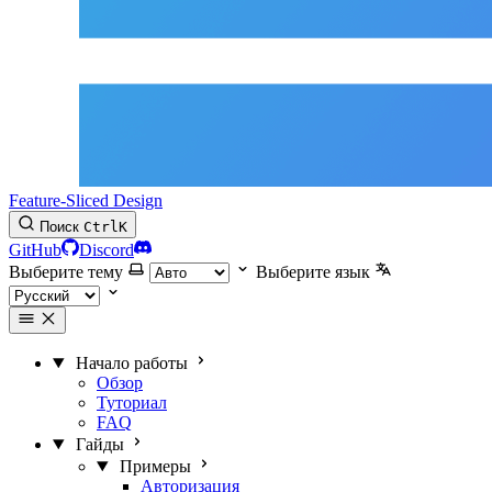
Feature-Sliced Design
Поиск
Ctrl
K
GitHub
Discord
Выберите тему
Выберите язык
Начало работы
Обзор
Туториал
FAQ
Гайды
Примеры
Авторизация