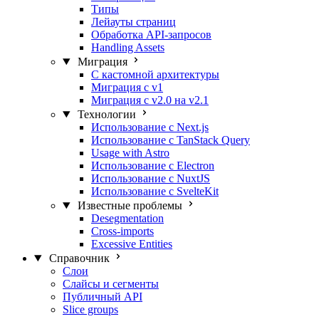
Типы
Лейауты страниц
Обработка API-запросов
Handling Assets
Миграция
С кастомной архитектуры
Миграция с v1
Миграция с v2.0 на v2.1
Технологии
Использование с Next.js
Использование с TanStack Query
Usage with Astro
Использование с Electron
Использование с NuxtJS
Использование с SvelteKit
Известные проблемы
Desegmentation
Cross-imports
Excessive Entities
Справочник
Слои
Слайсы и сегменты
Публичный API
Slice groups