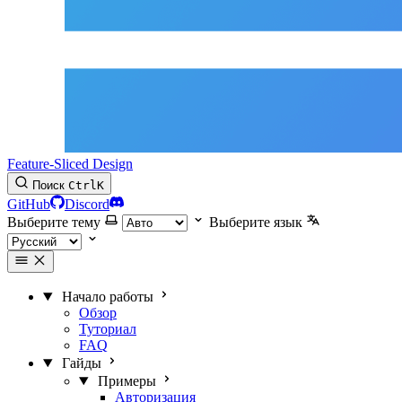
Feature-Sliced Design
Поиск
Ctrl
K
GitHub
Discord
Выберите тему
Выберите язык
Начало работы
Обзор
Туториал
FAQ
Гайды
Примеры
Авторизация