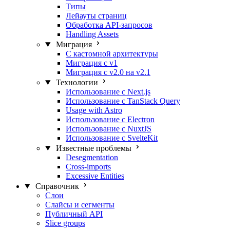
Типы
Лейауты страниц
Обработка API-запросов
Handling Assets
Миграция
С кастомной архитектуры
Миграция с v1
Миграция с v2.0 на v2.1
Технологии
Использование с Next.js
Использование с TanStack Query
Usage with Astro
Использование с Electron
Использование с NuxtJS
Использование с SvelteKit
Известные проблемы
Desegmentation
Cross-imports
Excessive Entities
Справочник
Слои
Слайсы и сегменты
Публичный API
Slice groups