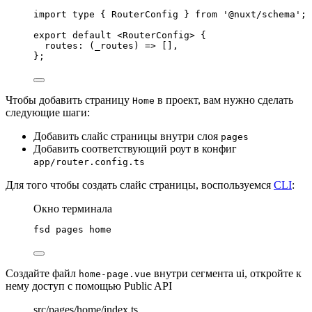
import
type
 { RouterConfig } 
from
'
@nuxt/schema
'
;
export
default
 <
RouterConfig
> {
routes
: 
(
_routes
)
=>
 [],
};
Чтобы добавить страницу
в проект, вам нужно сделать
Home
следующие шаги:
Добавить слайс страницы внутри слоя
pages
Добавить соответствующий роут в конфиг
app/router.config.ts
Для того чтобы создать слайс страницы, воспользуемся
CLI
:
Окно терминала
fsd
pages
home
Создайте файл
внутри сегмента ui, откройте к
home-page.vue
нему доступ с помощью Public API
src/pages/home/index.ts