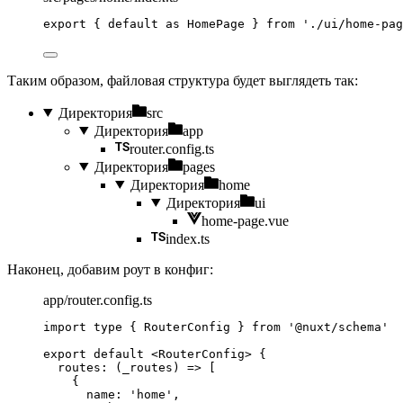
export
 { 
default
as
 HomePage } 
from
'
./ui/home-pag
Таким образом, файловая структура будет выглядеть так:
Директория
src
Директория
app
router.config.ts
Директория
pages
Директория
home
Директория
ui
home-page.vue
index.ts
Наконец, добавим роут в конфиг:
app/router.config.ts
import
type
 { RouterConfig } 
from
'
@nuxt/schema
'
export
default
 <
RouterConfig
> {
routes
: 
(
_routes
)
=>
 [
{
name: 
'
home
'
,