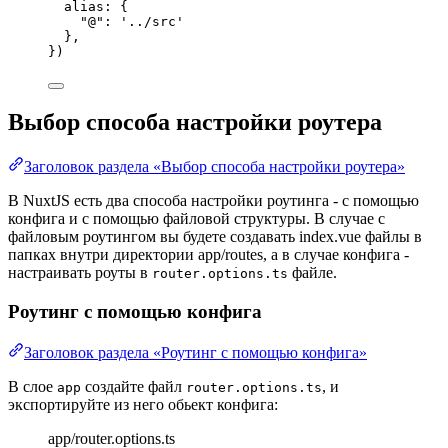
alias: {
"
@
"
: 
'
../src
'
},
})
Выбор способа настройки роутера
Заголовок раздела «Выбор способа настройки роутера»
В NuxtJS есть два способа настройки роутинга - с помощью
конфига и с помощью файловой структуры. В случае с
файловым роутингом вы будете создавать index.vue файлы в
папках внутри директории app/routes, а в случае конфига -
настраивать роуты в
файле.
router.options.ts
Роутинг с помощью конфига
Заголовок раздела «Роутинг с помощью конфига»
В слое
создайте файл
, и
app
router.options.ts
экспортируйте из него обьект конфига:
app/router.options.ts