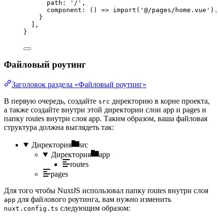
path: 
'
/
'
,
component
: 
()
=>
import
(
'
@/pages/home.vue
'
)
.
}
],
}
Файловый роутинг
Заголовок раздела «Файловый роутинг»
В первую очередь, создайте
директорию в корне проекта,
src
а также создайте внутри этой директории слои app и pages и
папку routes внутри слоя app. Таким образом, ваша файловая
структура должна выглядеть так:
Директория
src
Директория
app
routes
pages
Для того чтобы NuxtJS использовал папку routes внутри слоя
для файлового роутинга, вам нужно изменить
app
следующим образом:
nuxt.config.ts