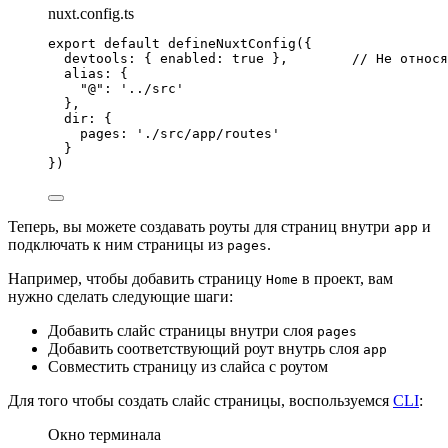
nuxt.config.ts
export
default
defineNuxtConfig
({
devtools: { enabled: 
true
 },        
// Не относя
alias: {
"
@
"
: 
'
../src
'
},
dir: {
pages: 
'
./src/app/routes
'
}
})
Теперь, вы можете создавать роуты для страниц внутри
и
app
подключать к ним страницы из
.
pages
Например, чтобы добавить страницу
в проект, вам
Home
нужно сделать следующие шаги:
Добавить слайс страницы внутри слоя
pages
Добавить соответствующий роут внутрь слоя
app
Совместить страницу из слайса с роутом
Для того чтобы создать слайс страницы, воспользуемся
CLI
:
Окно терминала