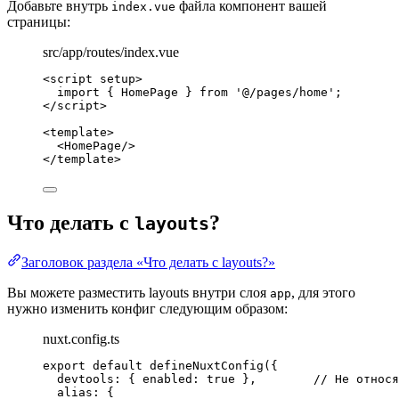
Добавьте внутрь
файла компонент вашей
index.vue
страницы:
src/app/routes/index.vue
<
script
setup
>
import
 { HomePage } 
from
'
@/pages/home
'
;
</
script
>
<
template
>
<
HomePage
/>
</
template
>
Что делать с
?
layouts
Заголовок раздела «Что делать с layouts?»
Вы можете разместить layouts внутри слоя
, для этого
app
нужно изменить конфиг следующим образом:
nuxt.config.ts
export
default
defineNuxtConfig
({
devtools: { enabled: 
true
 },        
// Не относя
alias: {