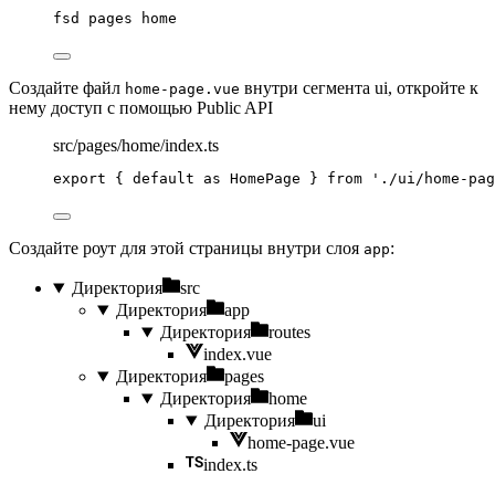
fsd
pages
home
Создайте файл
внутри сегмента ui, откройте к
home-page.vue
нему доступ с помощью Public API
src/pages/home/index.ts
export
 { 
default
as
 HomePage } 
from
'
./ui/home-pag
Создайте роут для этой страницы внутри слоя
:
app
Директория
src
Директория
app
Директория
routes
index.vue
Директория
pages
Директория
home
Директория
ui
home-page.vue
index.ts