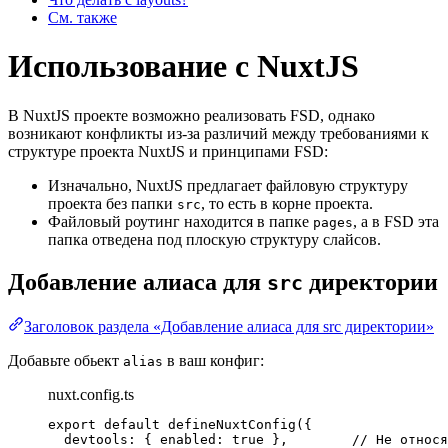
См. также
Использование с NuxtJS
В NuxtJS проекте возможно реализовать FSD, однако
возникают конфликты из-за различий между требованиями к
структуре проекта NuxtJS и принципами FSD:
Изначально, NuxtJS предлагает файловую структуру
проекта без папки
, то есть в корне проекта.
src
Файловый роутинг находится в папке
, а в FSD эта
pages
папка отведена под плоскую структуру слайсов.
Добавление алиаса для
директории
src
Заголовок раздела «Добавление алиаса для src директории»
Добавьте обьект
в ваш конфиг:
alias
nuxt.config.ts
export
default
defineNuxtConfig
({
devtools: { enabled: 
true
 },        
// Не относя