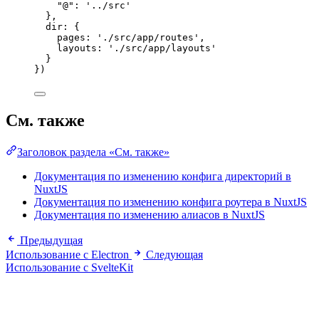
"
@
"
: 
'
../src
'
},
dir: {
pages: 
'
./src/app/routes
'
,
layouts: 
'
./src/app/layouts
'
}
})
См. также
Заголовок раздела «См. также»
Документация по изменению конфига директорий в
NuxtJS
Документация по изменению конфига роутера в NuxtJS
Документация по изменению алиасов в NuxtJS
Предыдущая
Использование с Electron
Следующая
Использование с SvelteKit