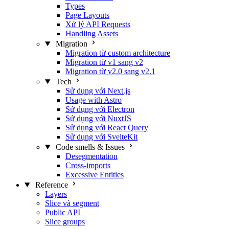
Types
Page Layouts
Xử lý API Requests
Handling Assets
Migration
Migration từ custom architecture
Migration từ v1 sang v2
Migration từ v2.0 sang v2.1
Tech
Sử dụng với Next.js
Usage with Astro
Sử dụng với Electron
Sử dụng với NuxtJS
Sử dụng với React Query
Sử dụng với SvelteKit
Code smells & Issues
Desegmentation
Cross-imports
Excessive Entities
Reference
Layers
Slice và segment
Public API
Slice groups