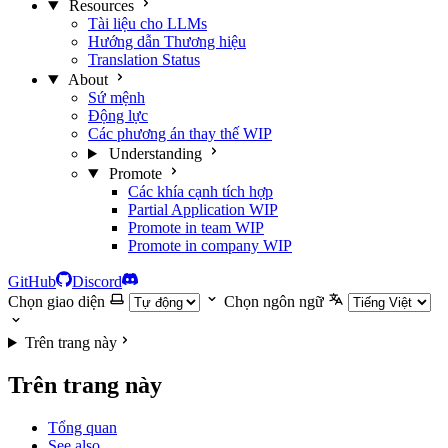
Resources
Tài liệu cho LLMs
Hướng dẫn Thương hiệu
Translation Status
About
Sứ mệnh
Động lực
Các phương án thay thế
WIP
Understanding
Promote
Các khía cạnh tích hợp
Partial Application
WIP
Promote in team
WIP
Promote in company
WIP
GitHub
Discord
Chọn giao diện
Chọn ngôn ngữ
Trên trang này
Trên trang này
Tổng quan
See also