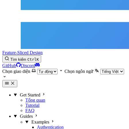
Feature-Sliced Design
Tìm kiếm
Ctrl
K
GitHub
Discord
Chọn giao diện
Chọn ngôn ngữ
Get Started
Tổng quan
Tutorial
FAQ
Guides
Examples
Authentication