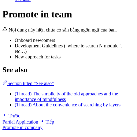
Promote in team
Nội dung này hiện chưa có sẵn bằng ngôn ngữ của bạn.
Onboard newcomers
Development Guidelines (“where to search N module”,
etc…)
New approach for tasks
See also
Section titled “See also”
(Thread) The simplicity of the old approaches and the
importance of mindfulness
(Thread) About the convenience of searching by layers
Trước
Partial Application
Tiếp
Promote in company