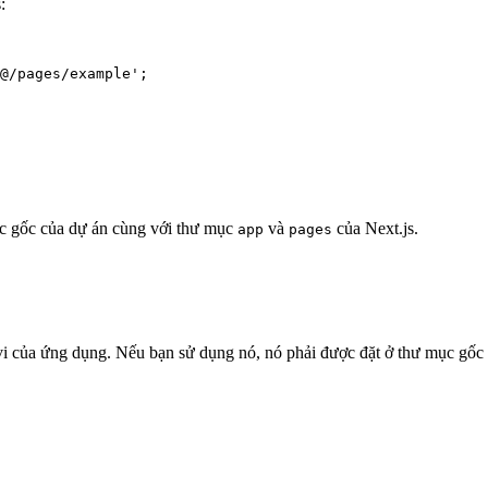
:
@/pages/example
'
;
ục gốc của dự án cùng với thư mục
và
của Next.js.
app
pages
vi của ứng dụng. Nếu bạn sử dụng nó, nó phải được đặt ở thư mục gốc