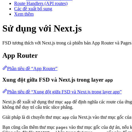
Route Handlers (API routes)
Các đề xuất bổ sung
Xem thêm
Sử dụng với Next.js
FSD tương thích với Next.js trong cả phiên bản App Router và Page
App Router
Phần tiêu đề “App Router”
Xung đột giữa FSD và Next.js trong layer
app
Phần tiêu đề “Xung đột giữa FSD và Next.js trong layer app”
Next.js đề xuất sử dụng thư mục
để định nghĩa các route của ứn
app
không thể duy trì cấu trúc slice phẳng.
Giải pháp là di chuyển thư mục
của Next.js vào thư mục gốc của
app
Bạn cũng cần thêm thư mục
vào thư mục gốc của dự án, nếu 
pages