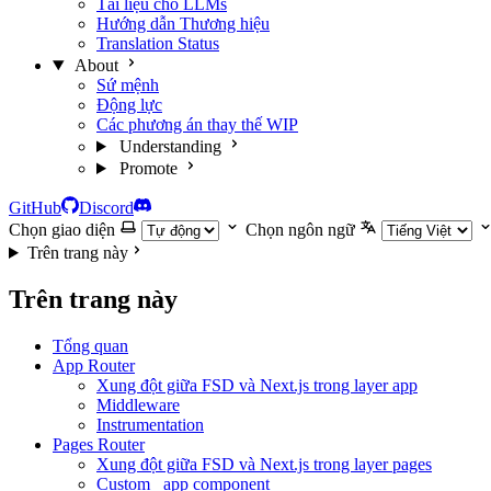
Tài liệu cho LLMs
Hướng dẫn Thương hiệu
Translation Status
About
Sứ mệnh
Động lực
Các phương án thay thế
WIP
Understanding
Promote
GitHub
Discord
Chọn giao diện
Chọn ngôn ngữ
Trên trang này
Trên trang này
Tổng quan
App Router
Xung đột giữa FSD và Next.js trong layer app
Middleware
Instrumentation
Pages Router
Xung đột giữa FSD và Next.js trong layer pages
Custom _app component