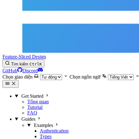
Feature-Sliced Design
Tìm kiếm
Ctrl
K
GitHub
Discord
Chọn giao diện
Chọn ngôn ngữ
Get Started
Tổng quan
Tutorial
FAQ
Guides
Examples
Authentication
Types