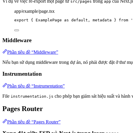
Ví dụ về việc re-export một page từ
trong
của Next.js
src/pages
app
app/example/page.tsx
export
 { ExamplePage 
as
default
, metadata } 
from
'
Middleware
Phần tiêu đề “Middleware”
Nếu bạn sử dụng middleware trong dự án, nó phải được đặt ở thư m
Instrumentation
Phần tiêu đề “Instrumentation”
File
cho phép bạn giám sát hiệu suất và hành 
instrumentation.js
Pages Router
Phần tiêu đề “Pages Router”