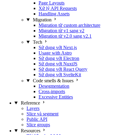
Page Layouts
Xử lý API Requests
Handling Assets
Migration
Migration từ custom architecture
Migration từ v1 sang v2
Migration từ v2.0 sang v2.1
Tech
Sử dụng với Next.js
Usage with Astro
Sử dụng với Electron
Sử dụng với NuxtJS
Sử dụng với React Query
Sử dụng với SvelteKit
Code smells & Issues
Desegmentation
Cross-imports
Excessive Entities
Reference
Layers
Slice và segment
Public API
Slice groups
Resources