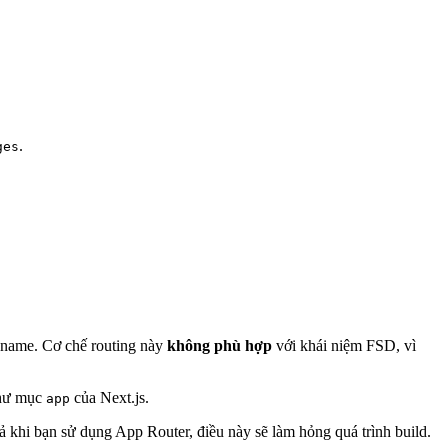
.
ges
hname. Cơ chế routing này
không phù hợp
với khái niệm FSD, vì
thư mục
của Next.js.
app
 khi bạn sử dụng App Router, điều này sẽ làm hỏng quá trình build.