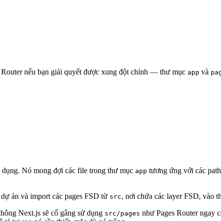
s Router nếu bạn giải quyết được xung đột chính — thư mục
và
app
pa
g dụng. Nó mong đợi các file trong thư mục
tương ứng với các pat
app
 dự án và import các pages FSD từ
, nơi chứa các layer FSD, vào 
src
không Next.js sẽ cố gắng sử dụng
như Pages Router ngay cả
src/pages