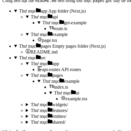
Cũng nên đặt file
bên trong thư mục
gốc này để mô 
README.md
pages
Thư mục
app
App folder (Next.js)
Thư mục
api
Thư mục
get-example
route.ts
Thư mục
example
page.tsx
Thư mục
pages
Empty pages folder (Next.js)
README.md
Thư mục
src
Thư mục
app
api-routes
API routes
Thư mục
pages
Thư mục
example
index.ts
Thư mục
ui
example.tsx
Thư mục
widgets/
Thư mục
features/
Thư mục
entities/
Thư mục
shared/