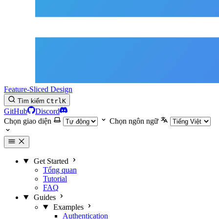
Feature-Sliced Design
Tìm kiếm
Ctrl
K
GitHub
Discord
Chọn giao diện
Chọn ngôn ngữ
Get Started
Tổng quan
Tutorial
FAQ
Guides
Examples
Authentication