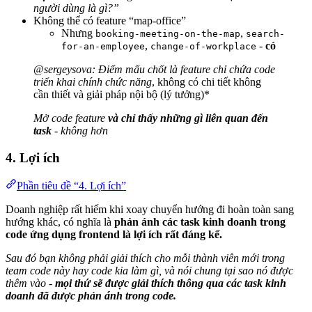
người dùng là gì?”
Không thể có feature “map-office”
Nhưng
,
booking-meeting-on-the-map
search-
,
-
có
for-an-employee
change-of-workplace
@sergeysova: Điểm mấu chốt là feature chỉ chứa code
triển khai chính chức năng
, không có chi tiết không
cần thiết và giải pháp nội bộ (lý tưởng)*
Mở code feature
và chỉ thấy những gì liên quan đến
task
- không hơn
4. Lợi ích
Phần tiêu đề “4. Lợi ích”
Doanh nghiệp rất hiếm khi xoay chuyển hướng đi hoàn toàn sang
hướng khác, có nghĩa là
phản ánh các task kinh doanh trong
code ứng dụng frontend là lợi ích rất đáng kể.
Sau đó bạn không phải giải thích cho mỗi thành viên mới trong
team code này hay code kia làm gì, và nói chung tại sao nó được
thêm vào -
mọi thứ sẽ được giải thích thông qua các task kinh
doanh đã được phản ánh trong code.