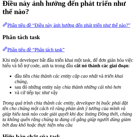
Điều này ảnh hưởng đến phát triển như
thế nào?
Phần tiêu đề “Điều này ảnh hưởng đến phát triển như thế nào?”
Phân tách task
Phần tiêu đề “Phân tách task”
Khi một developer bắt đầu triển khai một task, để đơn giản hóa việc
hiểu và hỗ trợ code, anh ta trong đầu
cắt nó thành các giai đoạn
:
đầu tiên
chia thành các entity cấp cao nhất
và
triển khai
chúng
,
sau đó những entity này
chia thành những cái nhỏ hơn
và cứ tiếp tục như vậy
Trong quá trình chia thành các entity, developer bị buộc phải đặt
tên cho chúng một cách rõ ràng phản ánh ý tưởng của mình và
giúp hiểu task nào code giải quyết khi đọc listing
Đồng thời, chúng
ta không quên rằng chúng ta đang cố gắng giúp người dùng giảm
bớt đau khổ hoặc thực hiện nhu cầu
Hiểu bản chất của task