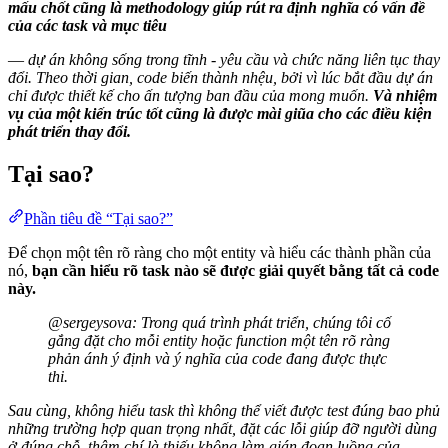
mấu chốt cũng là methodology giúp rút ra định nghĩa có vấn đề
của các task và mục tiêu
—
dự án không sống trong tĩnh - yêu cầu và chức năng liên tục thay
đổi. Theo thời gian, code biến thành nhệu, bởi vì lúc bắt đầu dự án
chỉ được thiết kế cho ấn tượng ban đầu của mong muốn.
Và nhiệm
vụ của một kiến trúc tốt cũng là được mài giũa cho các điều kiện
phát triển thay đổi.
Tại sao?
Phần tiêu đề “Tại sao?”
Để chọn một tên rõ ràng cho một entity và hiểu các thành phần của
nó,
bạn cần hiểu rõ task nào sẽ được giải quyết bằng tất cả code
này.
@sergeysova: Trong quá trình phát triển, chúng tôi cố
gắng đặt cho mỗi entity hoặc function một tên rõ ràng
phản ánh ý định và ý nghĩa của code đang được thực
thi.
Sau cùng, không hiểu task thì không thể viết được test đúng bao phủ
những trường hợp quan trọng nhất, đặt các lỗi giúp đỡ người dùng
ở đúng chỗ, thậm chí là thiếu không làm gián đoạn luồng của