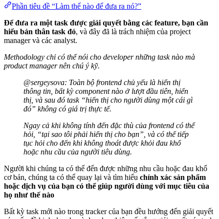
Phần tiêu đề “Làm thế nào để đưa ra nó?”
Để đưa ra một task được giải quyết bằng các feature, bạn cần
hiểu bản thân task đó
, và đây đã là trách nhiệm của project
manager và các analyst.
Methodology chỉ có thể nói cho developer những task nào mà
product manager nên chú ý kỹ.
@sergeysova: Toàn bộ frontend chủ yếu là hiển thị
thông tin, bất kỳ component nào ở lượt đầu tiên, hiển
thị, và sau đó task “hiển thị cho người dùng một cái gì
đó” không có giá trị thực tế.
Ngay cả khi không tính đến đặc thù của frontend có thể
hỏi, “tại sao tôi phải hiển thị cho bạn”, và có thể tiếp
tục hỏi cho đến khi không thoát được khỏi đau khổ
hoặc nhu cầu của người tiêu dùng.
Người khi chúng ta có thể đến được những nhu cầu hoặc đau khổ
cơ bản, chúng ta có thể quay lại và tìm hiểu
chính xác sản phẩm
hoặc dịch vụ của bạn có thể giúp người dùng với mục tiêu của
họ như thế nào
Bất kỳ task mới nào trong tracker của bạn đều hướng đến giải quyết