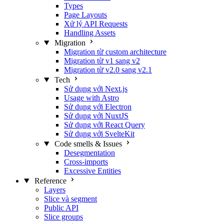
Types
Page Layouts
Xử lý API Requests
Handling Assets
Migration
Migration từ custom architecture
Migration từ v1 sang v2
Migration từ v2.0 sang v2.1
Tech
Sử dụng với Next.js
Usage with Astro
Sử dụng với Electron
Sử dụng với NuxtJS
Sử dụng với React Query
Sử dụng với SvelteKit
Code smells & Issues
Desegmentation
Cross-imports
Excessive Entities
Reference
Layers
Slice và segment
Public API
Slice groups