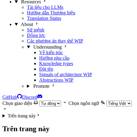
Resources
Tài liệu cho LLMs
Hướng dẫn Thương hiệu
Translation Status
About
Sứ mệnh
Động lực
Các phương án thay thế
WIP
Understanding
Về kiến trúc
Hướng nhu cầu
Knowledge types
Đặt tên
Signals of architecture
WIP
Abstractions
WIP
Promote
GitHub
Discord
Chọn giao diện
Chọn ngôn ngữ
Trên trang này
Trên trang này