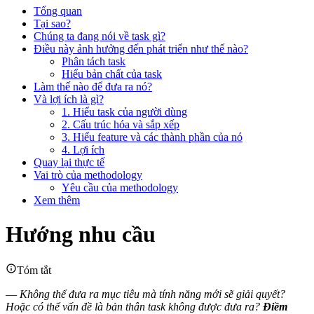
Tổng quan
Tại sao?
Chúng ta đang nói về task gì?
Điều này ảnh hưởng đến phát triển như thế nào?
Phân tách task
Hiểu bản chất của task
Làm thế nào để đưa ra nó?
Và lợi ích là gì?
1. Hiểu task của người dùng
2. Cấu trúc hóa và sắp xếp
3. Hiểu feature và các thành phần của nó
4. Lợi ích
Quay lại thực tế
Vai trò của methodology
Yêu cầu của methodology
Xem thêm
Hướng nhu cầu
Tóm tắt
—
Không thể đưa ra mục tiêu mà tính năng mới sẽ giải quyết?
Hoặc có thể vấn đề là bản thân task không được đưa ra?
Điềm