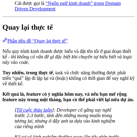
Cái được gọi là
“Ngôn ngữ kinh doanh” trong Domain
Driven Development
Quay lại thực tế
Phần tiêu đề “Quay lại thực tế”
Nếu quy trình kinh doanh được hiểu và đặt tên tốt ở giai đoạn thiết
kế -
thì không có vấn đề gì đặc biệt khi chuyển sự hiểu biết và logic
này vào code.
Tuy nhiên, trong thực tế
, task và chức năng thường được phát
triển “quá” lặp đi lặp lại và (hoặc) không có thời gian để suy nghĩ kỹ
về thiết kế.
Kết quả là, feature có ý nghĩa hôm nay, và nếu bạn mở rộng
feature này trong một tháng, bạn có thể phải viết lại nửa dự án.
[
Từ cuộc thảo luận
]: Developer cố gắng suy nghĩ
trước 2-3 bước, tính đến những mong muốn trong
tương lai, nhưng ở đây anh ta dựa vào kinh nghiệm
của riêng mình
Kỹ sư có kinh nghiệm thường ngay lập tức nhìn trước