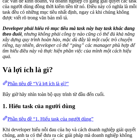
các vấn đề kinh doanh, và doanh nghiệp cố gắng giải quyết các task
của người dùng đồng thời kiếm tiền từ nó. Điều này có nghĩa là mỗi
task đều có những mục tiêu nhất định, ngay cả khi chúng không
được viết rõ trong văn bản mô tả.
Developer phải hiểu rõ mục tiêu mà task này hay task khác đang
theo đuổi
, nhưng không phải công ty nào cũng có thể đủ khả năng
xây dựng quy trình hoàn hảo, mặc dù đây là một cuộc trò chuyện
riêng, tuy nhiên, developer có thể “ping” các manager phù hợp để
tìm hiểu điều này và thực hiện phần việc của mình một cách hiệu
quả.
Và lợi ích là gì?
Phần tiêu đề “Và lợi ích là gì?”
Bây giờ hãy nhìn toàn bộ quy trình từ đầu đến cuối.
1. Hiểu task của người dùng
Phần tiêu đề “1. Hiểu task của người dùng”
Khi developer hiểu nỗi đau của họ và cách doanh nghiệp giải quyết
chúng, anh ta có thể đưa ra các giải pháp mà doanh nghiệp không