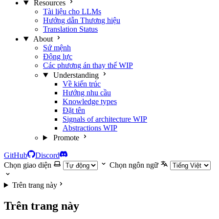
Resources
Tài liệu cho LLMs
Hướng dẫn Thương hiệu
Translation Status
About
Sứ mệnh
Động lực
Các phương án thay thế
WIP
Understanding
Về kiến trúc
Hướng nhu cầu
Knowledge types
Đặt tên
Signals of architecture
WIP
Abstractions
WIP
Promote
GitHub
Discord
Chọn giao diện
Chọn ngôn ngữ
Trên trang này
Trên trang này