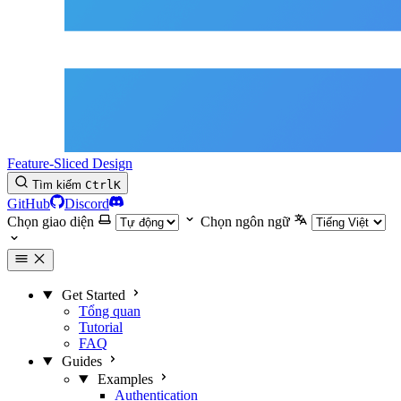
Feature-Sliced Design
Tìm kiếm
Ctrl
K
GitHub
Discord
Chọn giao diện
Chọn ngôn ngữ
Get Started
Tổng quan
Tutorial
FAQ
Guides
Examples
Authentication