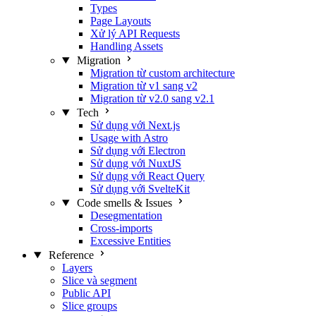
Types
Page Layouts
Xử lý API Requests
Handling Assets
Migration
Migration từ custom architecture
Migration từ v1 sang v2
Migration từ v2.0 sang v2.1
Tech
Sử dụng với Next.js
Usage with Astro
Sử dụng với Electron
Sử dụng với NuxtJS
Sử dụng với React Query
Sử dụng với SvelteKit
Code smells & Issues
Desegmentation
Cross-imports
Excessive Entities
Reference
Layers
Slice và segment
Public API
Slice groups