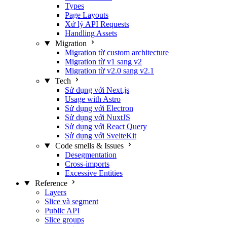
Types
Page Layouts
Xử lý API Requests
Handling Assets
Migration
Migration từ custom architecture
Migration từ v1 sang v2
Migration từ v2.0 sang v2.1
Tech
Sử dụng với Next.js
Usage with Astro
Sử dụng với Electron
Sử dụng với NuxtJS
Sử dụng với React Query
Sử dụng với SvelteKit
Code smells & Issues
Desegmentation
Cross-imports
Excessive Entities
Reference
Layers
Slice và segment
Public API
Slice groups