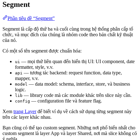
Segment
Phần tiêu đề “Segment”
Segment là cấp độ thứ ba và cuối cùng trong hệ thống phân cấp tổ
chức, và mục đích của chúng là nhóm code theo bản chất kỹ thuật
của nó.
Có một số tên segment được chuẩn hóa:
— mọi thứ liên quan đến hiển thị UI: UI component, date
ui
formatter, style, v.v.
— tương tác backend: request function, data type,
api
mapper, v.v.
— data model: schema, interface, store, và business
model
logic.
— library code mà các module khác trên slice này cần.
lib
— configuration file và feature flag.
config
Xem
trang Layer
để biết ví dụ về cách sử dụng từng segment này
trên các layer khác nhau.
Bạn cũng có thể tạo custom segment. Những nơi phổ biến nhất cho
custom segment là layer App và layer Shared, nơi mà slice không có
ý nghĩa.