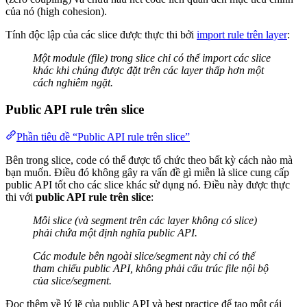
của nó (high cohesion).
Tính độc lập của các slice được thực thi bởi
import rule trên layer
:
Một module (file) trong slice chỉ có thể import các slice
khác khi chúng được đặt trên các layer thấp hơn một
cách nghiêm ngặt.
Public API rule trên slice
Phần tiêu đề “Public API rule trên slice”
Bên trong slice, code có thể được tổ chức theo bất kỳ cách nào mà
bạn muốn. Điều đó không gây ra vấn đề gì miễn là slice cung cấp
public API tốt cho các slice khác sử dụng nó. Điều này được thực
thi với
public API rule trên slice
:
Mỗi slice (và segment trên các layer không có slice)
phải chứa một định nghĩa public API.
Các module bên ngoài slice/segment này chỉ có thể
tham chiếu public API, không phải cấu trúc file nội bộ
của slice/segment.
Đọc thêm về lý lẽ của public API và best practice để tạo một cái