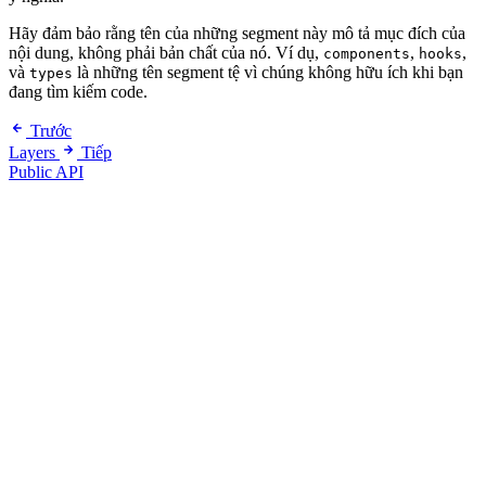
Hãy đảm bảo rằng tên của những segment này mô tả mục đích của
nội dung, không phải bản chất của nó. Ví dụ,
,
,
components
hooks
và
là những tên segment tệ vì chúng không hữu ích khi bạn
types
đang tìm kiếm code.
Trước
Layers
Tiếp
Public API