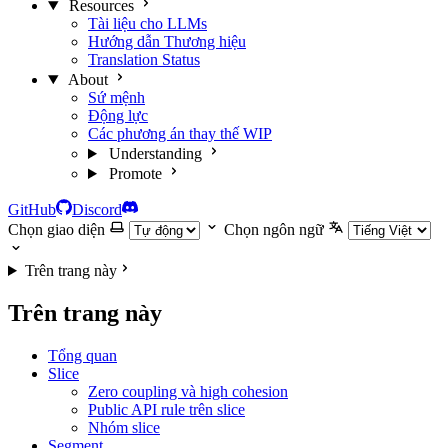
Resources
Tài liệu cho LLMs
Hướng dẫn Thương hiệu
Translation Status
About
Sứ mệnh
Động lực
Các phương án thay thế
WIP
Understanding
Promote
GitHub
Discord
Chọn giao diện
Chọn ngôn ngữ
Trên trang này
Trên trang này
Tổng quan
Slice
Zero coupling và high cohesion
Public API rule trên slice
Nhóm slice
Segment