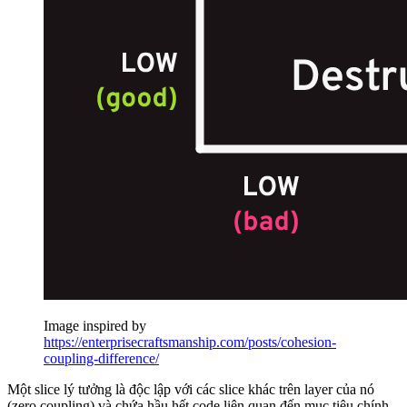
Image inspired by
https://enterprisecraftsmanship.com/posts/cohesion-
coupling-difference/
Một slice lý tưởng là độc lập với các slice khác trên layer của nó
(zero coupling) và chứa hầu hết code liên quan đến mục tiêu chính