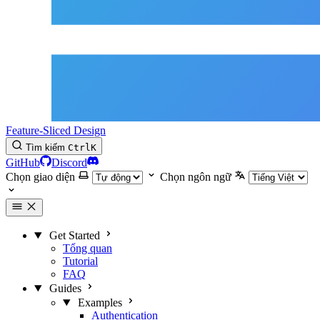
Feature-Sliced Design
Tìm kiếm
Ctrl
K
GitHub
Discord
Chọn giao diện
Chọn ngôn ngữ
Get Started
Tổng quan
Tutorial
FAQ
Guides
Examples
Authentication