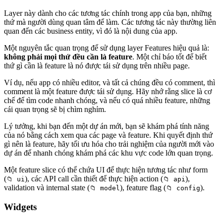
Layer này dành cho các tương tác chính trong app của bạn, những
thứ mà người dùng quan tâm để làm. Các tương tác này thường liên
quan đến các business entity, vì đó là nội dung của app.
Một nguyên tắc quan trọng để sử dụng layer Features hiệu quả là:
không phải mọi thứ đều cần là feature
. Một chỉ báo tốt để biết
thứ gì cần là feature là nó được tái sử dụng trên nhiều page.
Ví dụ, nếu app có nhiều editor, và tất cả chúng đều có comment, thì
comment là một feature được tái sử dụng. Hãy nhớ rằng slice là cơ
chế để tìm code nhanh chóng, và nếu có quá nhiều feature, những
cái quan trọng sẽ bị chìm nghỉm.
Lý tưởng, khi bạn đến một dự án mới, bạn sẽ khám phá tính năng
của nó bằng cách xem qua các page và feature. Khi quyết định thứ
gì nên là feature, hãy tối ưu hóa cho trải nghiệm của người mới vào
dự án để nhanh chóng khám phá các khu vực code lớn quan trọng.
Một feature slice có thể chứa UI để thực hiện tương tác như form
(
), các API call cần thiết để thực hiện action (
),
📁 ui
📁 api
validation và internal state (
), feature flag (
).
📁 model
📁 config
Widgets