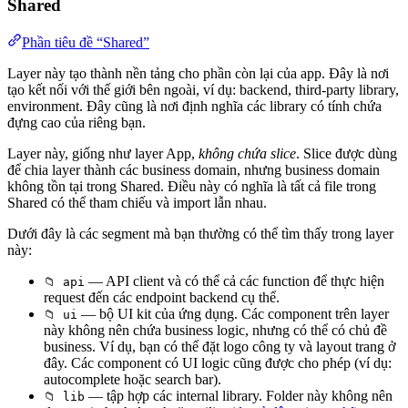
Shared
Phần tiêu đề “Shared”
Layer này tạo thành nền tảng cho phần còn lại của app. Đây là nơi
tạo kết nối với thế giới bên ngoài, ví dụ: backend, third-party library,
environment. Đây cũng là nơi định nghĩa các library có tính chứa
đựng cao của riêng bạn.
Layer này, giống như layer App,
không chứa slice
. Slice được dùng
để chia layer thành các business domain, nhưng business domain
không tồn tại trong Shared. Điều này có nghĩa là tất cả file trong
Shared có thể tham chiếu và import lẫn nhau.
Dưới đây là các segment mà bạn thường có thể tìm thấy trong layer
này:
— API client và có thể cả các function để thực hiện
📁 api
request đến các endpoint backend cụ thể.
— bộ UI kit của ứng dụng. Các component trên layer
📁 ui
này không nên chứa business logic, nhưng có thể có chủ đề
business. Ví dụ, bạn có thể đặt logo công ty và layout trang ở
đây. Các component có UI logic cũng được cho phép (ví dụ:
autocomplete hoặc search bar).
— tập hợp các internal library. Folder này không nên
📁 lib