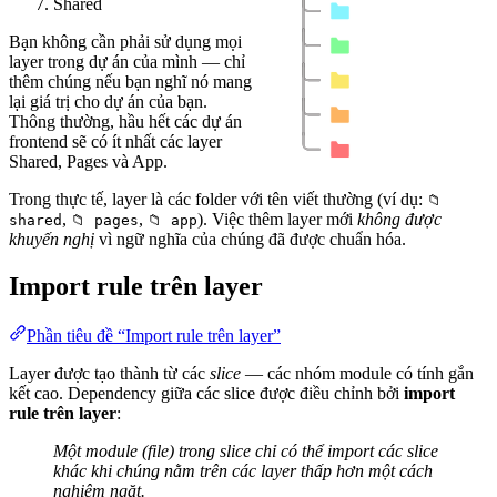
Shared
Bạn không cần phải sử dụng mọi
layer trong dự án của mình — chỉ
thêm chúng nếu bạn nghĩ nó mang
lại giá trị cho dự án của bạn.
Thông thường, hầu hết các dự án
frontend sẽ có ít nhất các layer
Shared, Pages và App.
Trong thực tế, layer là các folder với tên viết thường (ví dụ:
📁
,
,
). Việc thêm layer mới
không được
shared
📁 pages
📁 app
khuyến nghị
vì ngữ nghĩa của chúng đã được chuẩn hóa.
Import rule trên layer
Phần tiêu đề “Import rule trên layer”
Layer được tạo thành từ các
slice
— các nhóm module có tính gắn
kết cao. Dependency giữa các slice được điều chỉnh bởi
import
rule trên layer
:
Một module (file) trong slice chỉ có thể import các slice
khác khi chúng nằm trên các layer thấp hơn một cách
nghiêm ngặt.