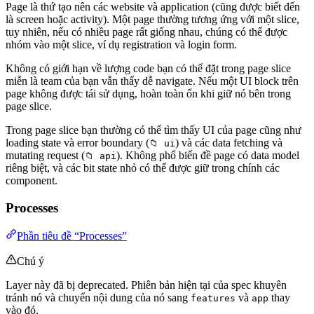
Page là thứ tạo nên các website và application (cũng được biết đến
là screen hoặc activity). Một page thường tương ứng với một slice,
tuy nhiên, nếu có nhiều page rất giống nhau, chúng có thể được
nhóm vào một slice, ví dụ registration và login form.
Không có giới hạn về lượng code bạn có thể đặt trong page slice
miễn là team của bạn vẫn thấy dễ navigate. Nếu một UI block trên
page không được tái sử dụng, hoàn toàn ổn khi giữ nó bên trong
page slice.
Trong page slice bạn thường có thể tìm thấy UI của page cũng như
loading state và error boundary (
) và các data fetching và
📁 ui
mutating request (
). Không phổ biến đề page có data model
📁 api
riêng biệt, và các bit state nhỏ có thể được giữ trong chính các
component.
Processes
Phần tiêu đề “Processes”
Chú ý
Layer này đã bị deprecated. Phiên bản hiện tại của spec khuyên
tránh nó và chuyển nội dung của nó sang
và
thay
features
app
vào đó.