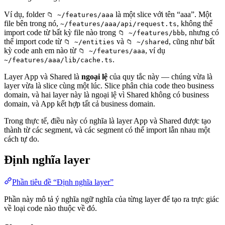
Ví dụ, folder
là một slice với tên “aaa”. Một
📁 ~/features/aaa
file bên trong nó,
, không thể
~/features/aaa/api/request.ts
import code từ bất kỳ file nào trong
, nhưng có
📁 ~/features/bbb
thể import code từ
và
, cũng như bất
📁 ~/entities
📁 ~/shared
kỳ code anh em nào từ
, ví dụ
📁 ~/features/aaa
.
~/features/aaa/lib/cache.ts
Layer App và Shared là
ngoại lệ
của quy tắc này — chúng vừa là
layer vừa là slice cùng một lúc. Slice phân chia code theo business
domain, và hai layer này là ngoại lệ vì Shared không có business
domain, và App kết hợp tất cả business domain.
Trong thực tế, điều này có nghĩa là layer App và Shared được tạo
thành từ các segment, và các segment có thể import lẫn nhau một
cách tự do.
Định nghĩa layer
Phần tiêu đề “Định nghĩa layer”
Phần này mô tả ý nghĩa ngữ nghĩa của từng layer để tạo ra trực giác
về loại code nào thuộc về đó.