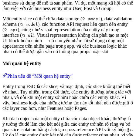
business sử dụng để mô tả sản phẩm. Ví dụ, một mạng xã hội có thể
làm việc với các business entity như User, Post và Group.
Một entity slice có thể chứa data storage (
), data validation
📁 model
schema (
), các function API request liên quan đến entity
📁 model
(
), cũng như visual representation của entity này trong
📁 api
interface (
). Visual representation không cần phải tạo ra một
📁 ui
UI block hoàn chỉnh — nó chủ yếu nhằm tái sử dụng cùng một
appearance trên nhiều page trong app, và các business logic khác
nhau có thể được gắn vào nó thông qua props hoặc slot.
Mối quan hệ entity
Phần tiêu đề “Mối quan hệ entity”
Entity trong FSD là các slice, và mặc định, các slice không thể biết
về nhau. Tuy nhiên, trong đời thực, các entity thường tương tác với
nhau, và đôi khi một entity sở hữu hoặc chứa các entity khác. Vì
vậy, business logic của những tương tác này tốt nhất nên được giữ ở
các layer cao hơn, như Features hoặc Pages.
Khi data object của một entity chứa các data object khác, thường là
ý tưởng tốt để làm cho kết nối giữa các entity trở nên rõ ràng và bỏ
qua slice isolation bằng cách tạo cross-reference API với ký hiệu
.
@x
Lý do là các entity được kết nối cần được refactor cùng nhau, vì vậy