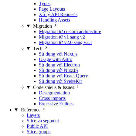
Types
Page Layouts
Xử lý API Requests
Handling Assets
Migration
Migration từ custom architecture
Migration từ v1 sang v2
Migration từ v2.0 sang v2.1
Tech
Sử dụng với Next.js
Usage with Astro
Sử dụng với Electron
Sử dụng với NuxtJS
Sử dụng với React Query
Sử dụng với SvelteKit
Code smells & Issues
Desegmentation
Cross-imports
Excessive Entities
Reference
Layers
Slice và segment
Public API
Slice groups