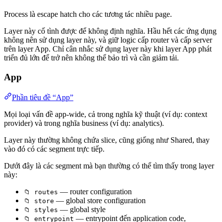
Process là escape hatch cho các tương tác nhiều page.
Layer này cố tình được để không định nghĩa. Hầu hết các ứng dụng
không nên sử dụng layer này, và giữ logic cấp router và cấp server
trên layer App. Chỉ cân nhắc sử dụng layer này khi layer App phát
triển đủ lớn để trở nên không thể bảo trì và cần giảm tải.
App
Phần tiêu đề “App”
Mọi loại vấn đề app-wide, cả trong nghĩa kỹ thuật (ví dụ: context
provider) và trong nghĩa business (ví dụ: analytics).
Layer này thường không chứa slice, cũng giống như Shared, thay
vào đó có các segment trực tiếp.
Dưới đây là các segment mà bạn thường có thể tìm thấy trong layer
này:
— router configuration
📁 routes
— global store configuration
📁 store
— global style
📁 styles
— entrypoint đến application code,
📁 entrypoint