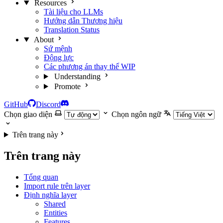
Resources
Tài liệu cho LLMs
Hướng dẫn Thương hiệu
Translation Status
About
Sứ mệnh
Động lực
Các phương án thay thế
WIP
Understanding
Promote
GitHub
Discord
Chọn giao diện
Chọn ngôn ngữ
Trên trang này
Trên trang này
Tổng quan
Import rule trên layer
Định nghĩa layer
Shared
Entities
Features