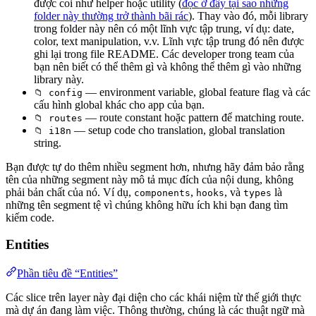
được coi như helper hoặc utility (
đọc ở đây tại sao những
folder này thường trở thành bãi rác
). Thay vào đó, mỗi library
trong folder này nên có một lĩnh vực tập trung, ví dụ: date,
color, text manipulation, v.v. Lĩnh vực tập trung đó nên được
ghi lại trong file README. Các developer trong team của
bạn nên biết có thể thêm gì và không thể thêm gì vào những
library này.
— environment variable, global feature flag và các
📁 config
cấu hình global khác cho app của bạn.
— route constant hoặc pattern để matching route.
📁 routes
— setup code cho translation, global translation
📁 i18n
string.
Bạn được tự do thêm nhiều segment hơn, nhưng hãy đảm bảo rằng
tên của những segment này mô tả mục đích của nội dung, không
phải bản chất của nó. Ví dụ,
,
, và
là
components
hooks
types
những tên segment tệ vì chúng không hữu ích khi bạn đang tìm
kiếm code.
Entities
Phần tiêu đề “Entities”
Các slice trên layer này đại diện cho các khái niệm từ thế giới thực
mà dự án đang làm việc. Thông thường, chúng là các thuật ngữ mà