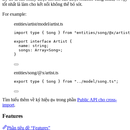
tốt nhất là làm cho kết nối không thể bỏ sót.
For example:
entities/artist/model/artist.ts
import
type
 { Song } 
from
"
entities/song/@x/artist
export
interface
 Artist {
name
:
string
;
songs
:
Array
<
Song
>;
}
entities/song/@x/artist.ts
export
type
 { Song } 
from
"
../model/song.ts
"
;
Tìm hiểu thêm về ký hiệu
trong phần
Public API cho cross-
@x
import
.
Features
Phần tiêu đề “Features”