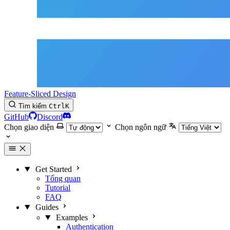
Feature-Sliced Design
Tìm kiếm
Ctrl
K
GitHub
Discord
Chọn giao diện
Chọn ngôn ngữ
Get Started
Tổng quan
Tutorial
FAQ
Guides
Examples
Authentication