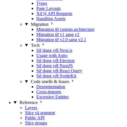
Types
Page Layouts
Xử lý API Requests
Handling Assets
Migration
Migration từ custom architecture
Migration từ v1 sang v2
Migration từ v2.0 sang v2.1
Tech
Sử dụng với Next.js
Usage with Astro
Sử dụng với Electron
Sử dụng với NuxtJS
Sử dụng với React Query
Sử dụng với SvelteKit
Code smells & Issues
Desegmentation
Cross-imports
Excessive Entities
Reference
Layers
Slice và segment
Public API
Slice groups