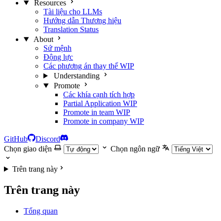
Resources
Tài liệu cho LLMs
Hướng dẫn Thương hiệu
Translation Status
About
Sứ mệnh
Động lực
Các phương án thay thế
WIP
Understanding
Promote
Các khía cạnh tích hợp
Partial Application
WIP
Promote in team
WIP
Promote in company
WIP
GitHub
Discord
Chọn giao diện
Chọn ngôn ngữ
Trên trang này
Trên trang này
Tổng quan