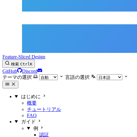
Feature-Sliced Design
検索
Ctrl
K
GitHub
Discord
テーマの選択
言語の選択
はじめに
概要
チュートリアル
FAQ
ガイド
例
認証