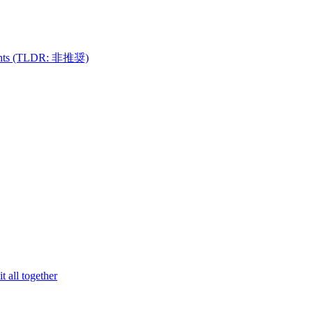
nents (TLDR: 非推奨)
all together