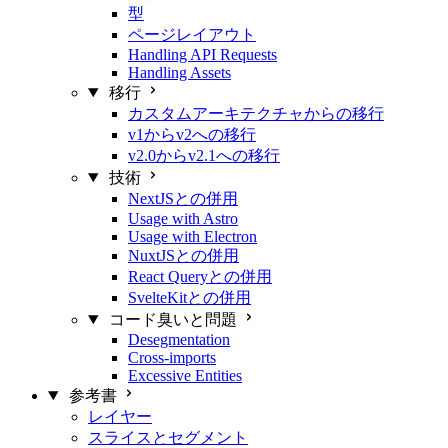
型
ページレイアウト
Handling API Requests
Handling Assets
移行
カスタムアーキテクチャからの移行
v1からv2への移行
v2.0からv2.1への移行
技術
NextJSとの併用
Usage with Astro
Usage with Electron
NuxtJSとの併用
React Queryとの併用
SvelteKitとの併用
コード臭いと問題
Desegmentation
Cross-imports
Excessive Entities
参考書
レイヤー
スライスとセグメント