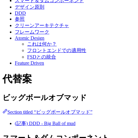
スマート＆ダムコンポーネント
デザイン原則
DDD
参照
クリーンアーキテクチャ
フレームワーク
Atomic Design
これは何か？
フロントエンドでの適用性
FSDとの統合
Feature Driven
代替案
ビッグボールオブマッド
Section titled “ビッグボールオブマッド”
(記事) DDD - Big Ball of mud
スマート＆ダムコンポーネント