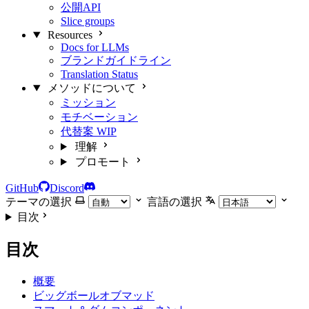
公開API
Slice groups
Resources
Docs for LLMs
ブランドガイドライン
Translation Status
メソッドについて
ミッション
モチベーション
代替案
WIP
理解
プロモート
GitHub
Discord
テーマの選択
言語の選択
目次
目次
概要
ビッグボールオブマッド