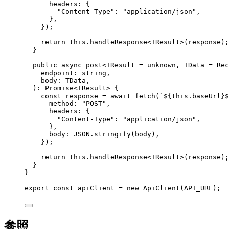
headers: {
"
Content-Type
"
: 
"
application/json
"
,
},
}
);
return
this
.
handleResponse
<
TResult
>(response);
}
public
async
post
<
TResult
=
unknown
, 
TData
=
Rec
endpoint
:
string
,
body
:
TData
,
)
:
Promise
<
TResult
> {
const
response
 = await 
fetch
(
`
${
this
.
baseUrl
}$
method: 
"
POST
"
,
headers: {
"
Content-Type
"
: 
"
application/json
"
,
},
body: 
JSON
.
stringify
(body)
,
}
);
return
this
.
handleResponse
<
TResult
>(response);
}
}
export const 
apiClient
 = 
new
ApiClient
(
API_URL
);
参照