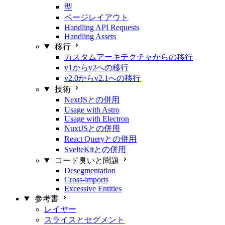
型
ページレイアウト
Handling API Requests
Handling Assets
移行
カスタムアーキテクチャからの移行
v1からv2への移行
v2.0からv2.1への移行
技術
NextJSとの併用
Usage with Astro
Usage with Electron
NuxtJSとの併用
React Queryとの併用
SvelteKitとの併用
コード臭いと問題
Desegmentation
Cross-imports
Excessive Entities
参考書
レイヤー
スライスとセグメント