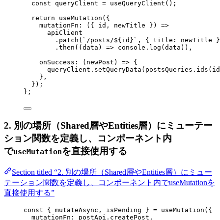
const 
queryClient
 = 
useQueryClient
()
;
return 
useMutation
(
{
mutationFn
: 
(
{ 
id
, 
newTitle
 }
)
 =>
apiClient
.
patch
(
`
/posts/
${
id
}
`
, { title: 
newTitle
 }
.
then
(
(
data
)
 => 
console
.
log
(data))
,
onSuccess
: 
(
newPost
)
 => {
queryClient
.
setQueryData
(postsQueries
.
ids
(id
},
}
)
;
}
;
2. 別の場所（Shared層やEntities層）にミューテー
ション関数を定義し、コンポーネント内
で
を直接使用する
useMutation
Section titled “2. 別の場所（Shared層やEntities層）にミュー
テーション関数を定義し、コンポーネント内でuseMutationを
直接使用する”
const { 
mutateAsync
, 
isPending
 } = 
useMutation
(
{
mutationFn: 
postApi
.
createPost
,