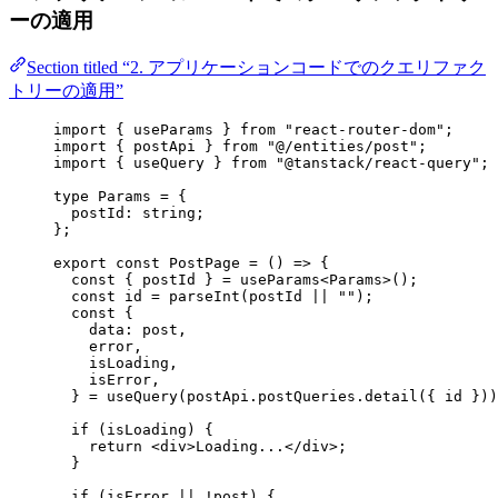
ーの適用
Section titled “2. アプリケーションコードでのクエリファク
トリーの適用”
import
 { useParams } 
from
"
react-router-dom
"
;
import
 { postApi } 
from
"
@/entities/post
"
;
import
 { useQuery } 
from
"
@tanstack/react-query
"
;
type
 Params 
=
 {
postId
:
string
;
};
export const 
PostPage
 = 
()
 => {
const { 
postId
 } = 
useParams
<
Params
>
()
;
const 
id
 = 
parseInt
(postId
 || 
""
)
;
const {
data
: 
post
,
error
,
isLoading
,
isError
,
} = 
useQuery
(postApi
.
postQueries
.
detail
(
{ 
id
 }
))
if 
(isLoading)
 {
return 
<
div
>
Loading...
</
div
>
;
}
if 
(isError
 || !
post)
 {