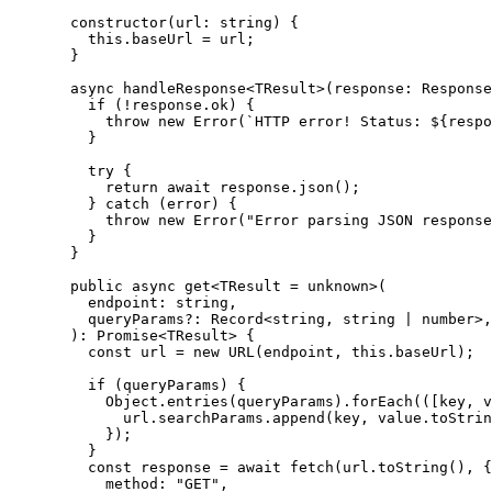
constructor
(
url
:
string
)
 {
this
.
baseUrl
=
 url;
}
async
handleResponse
<
TResult
>
(
response
:
Response
if
 (
!
response
.
ok
) {
throw
new
Error
(
`
HTTP error! Status: 
${
respo
}
try
 {
return
await
 response
.
json
();
} 
catch
 (error) {
throw
new
Error
(
"
Error parsing JSON response
}
}
public
async
get
<
TResult
=
unknown
>
(
endpoint
:
string
,
queryParams
?:
Record
<
string
, 
string
|
number
>,
)
:
Promise
<
TResult
> {
const
url
 = 
new
URL
(endpoint
, 
this
.
baseUrl
);
if
 (queryParams) {
Object
.
entries
(queryParams)
.
forEach
(
(
[
key
, 
v
url
.
searchParams
.
append
(key, value
.
toStrin
});
}
const
response
 = await 
fetch
(url
.
toString
()
, {
method: 
"
GET
"
,