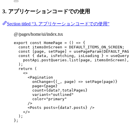
3. アプリケーションコードでの使用
Section titled “3. アプリケーションコードでの使用”
@/pages/home/ui/index.tsx
export const 
HomePage
 = 
()
 => {
const 
itemsOnScreen
 = 
DEFAULT_ITEMS_ON_SCREEN
;
const [
page
, 
setPage
] = 
usePageParam
(
DEFAULT_PAG
const { 
data
, 
isFetching
, 
isLoading
 } = 
useQuery
postApi
.
postQueries
.
list
(page
, 
itemsOnScreen)
,
)
;
return 
(
<>
<
Pagination
onChange
=
{
(
_
, 
page
)
=>
setPage
(page)
}
page
=
{
page
}
count
=
{
data
?.
totalPages
}
variant
=
"
outlined
"
color
=
"
primary
"
/>
<
Posts
posts
=
{
data
?.
posts
}
 />
</>
)
;
}
;