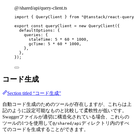
@/shared/api/query-client.ts
import
 { QueryClient } 
from
"
@tanstack/react-query
export const 
queryClient
 = 
new
QueryClient
(
{
defaultOptions: {
queries: {
staleTime: 
5
 * 
60
 * 
1000
,
gcTime: 
5
 * 
60
 * 
1000
,
},
},
}
);
コード生成
Section titled “コード生成”
自動コード生成のためのツールが存在しますが、これらは上
記のように設定可能なものと比較して柔軟性が低いです。
Swaggerファイルが適切に構造化されている場合、これらの
ツールの1つを使用して
ディレクトリ内のすべ
@/shared/api
てのコードを生成することができます。