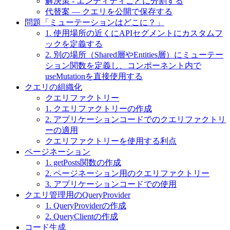
解決策 - エンティティごとに分割する
代替案 — クエリを公開で保存する
問題「ミューテーションはどこに？」
1. 使用場所の近くにAPIセグメントにカスタムフ
ックを定義する
2. 別の場所（Shared層やEntities層）にミューテー
ション関数を定義し、コンポーネント内で
useMutationを直接使用する
クエリの組織化
クエリファクトリー
1. クエリファクトリーの作成
2. アプリケーションコードでのクエリファクトリ
ーの適用
クエリファクトリーを使用する利点
ページネーション
1. getPosts関数の作成
2. ページネーション用のクエリファクトリー
3. アプリケーションコードでの使用
クエリ管理用のQueryProvider
1. QueryProviderの作成
2. QueryClientの作成
コード生成