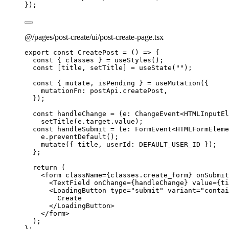
}
);
@/pages/post-create/ui/post-create-page.tsx
export const 
CreatePost
 = 
()
 => {
const { 
classes
 } = 
useStyles
()
;
const [
title
, 
setTitle
] = 
useState
(
""
)
;
const { 
mutate
, 
isPending
 } = 
useMutation
(
{
mutationFn: 
postApi
.
createPost
,
}
)
;
const 
handleChange
 = 
(
e
:
ChangeEvent
<
HTMLInputEl
setTitle
(e
.
target
.
value
)
;
const 
handleSubmit
 = 
(
e
:
FormEvent
<
HTMLFormEleme
e
.
preventDefault
()
;
mutate
(
{ 
title
, userId: 
DEFAULT_USER_ID
 }
)
;
};
return 
(
<
form
className
=
{
classes
.
create_form
}
onSubmit
<
TextField
onChange
=
{
handleChange
}
value
=
{
ti
<
LoadingButton
type
=
"
submit
"
variant
=
"
contai
Create
</
LoadingButton
>
</
form
>
)
;
}
;