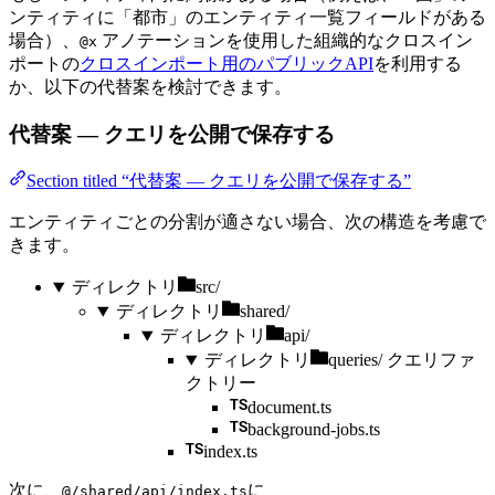
ンティティに「都市」のエンティティ一覧フィールドがある
場合）、
アノテーションを使用した組織的なクロスイン
@x
ポートの
クロスインポート用のパブリックAPI
を利用する
か、以下の代替案を検討できます。
代替案 — クエリを公開で保存する
Section titled “代替案 — クエリを公開で保存する”
エンティティごとの分割が適さない場合、次の構造を考慮で
きます。
ディレクトリ
src/
ディレクトリ
shared/
ディレクトリ
api/
ディレクトリ
queries/
クエリファ
クトリー
document.ts
background-jobs.ts
index.ts
次に、
に
@/shared/api/index.ts