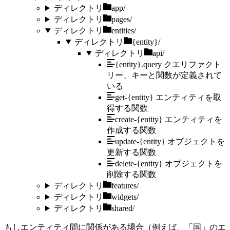
ディレクトリ
app/
ディレクトリ
pages/
ディレクトリ
entities/
ディレクトリ
{entity}/
ディレクトリ
api/
{entity}.query
クエリファクト
リー、キーと関数が定義されて
いる
get-{entity}
エンティティを取
得する関数
create-{entity}
エンティティを
作成する関数
update-{entity}
オブジェクトを
更新する関数
delete-{entity}
オブジェクトを
削除する関数
ディレクトリ
features/
ディレクトリ
widgets/
ディレクトリ
shared/
もしエンティティ間に関係がある場合（例えば、「国」のエ