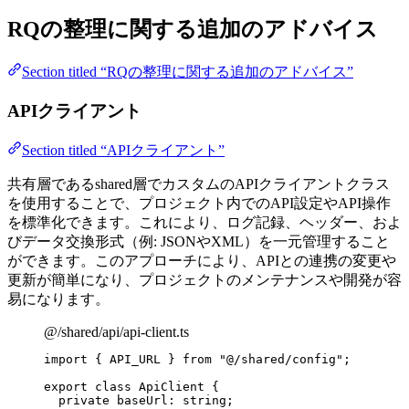
RQの整理に関する追加のアドバイス
Section titled “RQの整理に関する追加のアドバイス”
APIクライアント
Section titled “APIクライアント”
共有層であるshared層でカスタムのAPIクライアントクラス
を使用することで、プロジェクト内でのAPI設定やAPI操作
を標準化できます。これにより、ログ記録、ヘッダー、およ
びデータ交換形式（例: JSONやXML）を一元管理すること
ができます。このアプローチにより、APIとの連携の変更や
更新が簡単になり、プロジェクトのメンテナンスや開発が容
易になります。
@/shared/api/api-client.ts
import
 { API_URL } 
from
"
@/shared/config
"
;
export
class
ApiClient
 {
private
 baseUrl
:
string
;