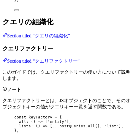
クエリの組織化
Section titled “クエリの組織化”
クエリファクトリー
Section titled “クエリファクトリー”
このガイドでは、クエリファクトリーの使い方について説明
します。
ノート
クエリファクトリーとは、JSオブジェクトのことで、そのオ
ブジェクトキーの値がクエリキー一覧を返す関数である。
const 
keyFactory
 = {
all
: 
()
 =>
 [
"
entity
"
]
,
lists
: 
()
 =>
 [
...
postQueries
.
all
(), 
"
list
"
]
,
}
;