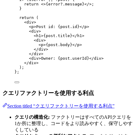
return 
<>
{
error
?.
message
}
</>
;
}
return 
(
<
div
>
<
p
>
Post id: 
{
post
.
id
}
</
p
>
<
div
>
<
h1
>
{
post
.
title
}
</
h1
>
<
div
>
<
p
>
{
post
.
body
}
</
p
>
</
div
>
</
div
>
<
div
>
Owner: 
{
post
.
userId
}
</
div
>
</
div
>
)
;
}
;
クエリファクトリーを使用する利点
Section titled “クエリファクトリーを使用する利点”
クエリの構造化:
ファクトリーはすべてのAPIクエリを
1か所に整理し、コードをより読みやすく、保守しやす
くしている