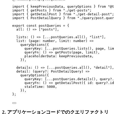
import
 { keepPreviousData, queryOptions } 
from
"
@t
import
 { getPosts } 
from
"
./get-posts
"
;
import
 { getDetailPost } 
from
"
./get-detail-post
"
;
import
 { PostDetailQuery } 
from
"
./query/post.quer
export const 
postQueries
 = {
all
: 
()
 =>
 [
"
posts
"
]
,
lists
: 
()
 =>
 [
...
postQueries
.
all
(), 
"
list
"
]
,
list
: 
(
page
:
number
, 
limit
:
number
)
 =>
queryOptions
(
{
queryKey:
 [
...
postQueries
.
lists
(), page, lim
queryFn
: 
()
 => 
getPosts
(page
, 
limit)
,
placeholderData: 
keepPreviousData
,
}
)
,
details
: 
()
 =>
 [
...
postQueries
.
all
(), 
"
detail
"
]
,
detail
: 
(
query
?:
PostDetailQuery
)
 =>
queryOptions
(
{
queryKey:
 [
...
postQueries
.
details
(), query
?.
queryFn
: 
()
 => 
getDetailPost
(
{ id: 
query
?.
id
staleTime: 
5000
,
}
)
,
}
;
2. アプリケーションコードでのクエリファクトリ