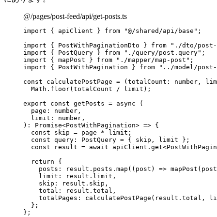
@/pages/post-feed/api/get-posts.ts
import
 { apiClient } 
from
"
@/shared/api/base
"
;
import
 { PostWithPaginationDto } 
from
"
./dto/post-
import
 { PostQuery } 
from
"
./query/post.query
"
;
import
 { mapPost } 
from
"
./mapper/map-post
"
;
import
 { PostWithPagination } 
from
"
../model/post-
const 
calculatePostPage
 = 
(
totalCount
:
number
, 
lim
Math
.
floor
(totalCount
 / 
limit);
export const 
getPosts
 = async 
(
page
:
number
,
limit
:
number
,
)
:
Promise
<
PostWithPagination
> => {
const 
skip
 = 
page
 * 
limit
;
const 
query
:
PostQuery
 = { 
skip
, 
limit
 };
const 
result
 = await 
apiClient
.
get
<
PostWithPagin
return {
posts: 
result
.
posts
.
map
(
(
post
)
 => 
mapPost
(post
limit: 
result
.
limit
,
skip: 
result
.
skip
,
total: 
result
.
total
,
totalPages: 
calculatePostPage
(result
.
total
, 
li
};
}
;