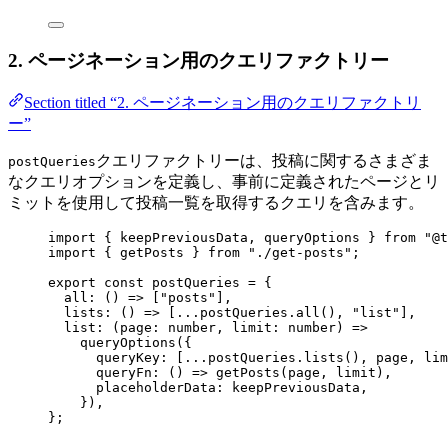
2. ページネーション用のクエリファクトリー
Section titled “2. ページネーション用のクエリファクトリ
ー”
クエリファクトリーは、投稿に関するさまざま
postQueries
なクエリオプションを定義し、事前に定義されたページとリ
ミットを使用して投稿一覧を取得するクエリを含みます。
import
 { keepPreviousData, queryOptions } 
from
"
@t
import
 { getPosts } 
from
"
./get-posts
"
;
export const 
postQueries
 = {
all
: 
()
 =>
 [
"
posts
"
]
,
lists
: 
()
 =>
 [
...
postQueries
.
all
(), 
"
list
"
]
,
list
: 
(
page
:
number
, 
limit
:
number
)
 =>
queryOptions
(
{
queryKey:
 [
...
postQueries
.
lists
(), page, lim
queryFn
: 
()
 => 
getPosts
(page
, 
limit)
,
placeholderData: 
keepPreviousData
,
}
)
,
}
;