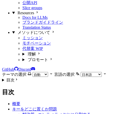
公開API
Slice groups
Resources
Docs for LLMs
ブランドガイドライン
Translation Status
メソッドについて
ミッション
モチベーション
代替案
WIP
理解
プロモート
GitHub
Discord
テーマの選択
言語の選択
目次
目次
概要
キーをどこに置くか問題