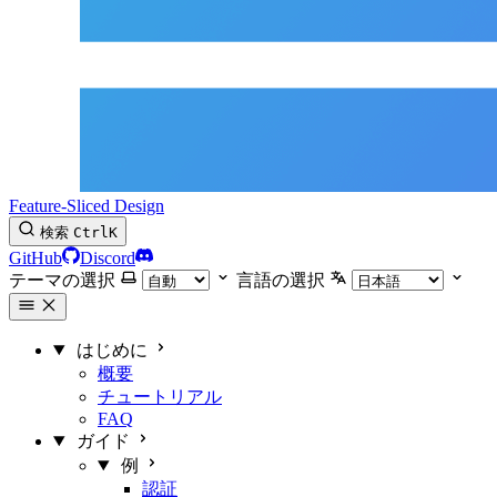
Feature-Sliced Design
検索
Ctrl
K
GitHub
Discord
テーマの選択
言語の選択
はじめに
概要
チュートリアル
FAQ
ガイド
例
認証