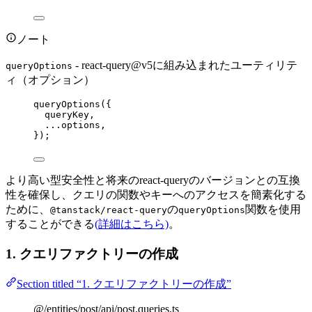
ノート
- react-query@v5に組み込まれたユーティリテ
queryOptions
ィ（オプション）
queryOptions
({
queryKey,
...
options,
});
より高い型安全性と将来のreact-queryのバージョンとの互換
性を確保し、クエリの関数やキーへのアクセスを簡素化する
ために、
の
関数を使用
@tanstack/react-query
queryOptions
することができる
(詳細はこちら)
。
1. クエリファクトリーの作成
Section titled “1. クエリファクトリーの作成”
@/entities/post/api/post.queries.ts