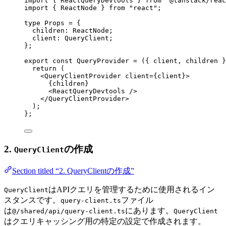
import
 { ReactQueryDevtools } 
from
"
@tanstack/reac
import
 { ReactNode } 
from
"
react
"
;
type
 Props 
=
 {
children
:
ReactNode
;
client
:
QueryClient
;
};
export const 
QueryProvider
 = 
(
{ 
client
, 
children
 }
return 
(
<
QueryClientProvider
client
=
{
client
}
>
{
children
}
<
ReactQueryDevtools
 />
</
QueryClientProvider
>
)
;
}
;
2.
の作成
QueryClient
Section titled “2. QueryClientの作成”
はAPIクエリを管理するために使用されるイン
QueryClient
スタンスです。
ファイル
query-client.ts
は
にあります。
@/shared/api/query-client.ts
QueryClient
はクエリキャッシング用の特定の設定で作成されます。