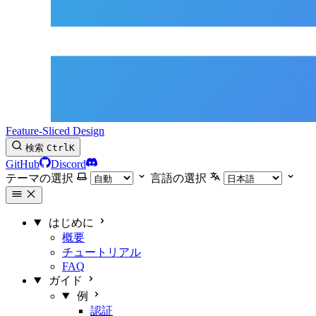
Feature-Sliced Design
検索
Ctrl
K
GitHub
Discord
テーマの選択
言語の選択
はじめに
概要
チュートリアル
FAQ
ガイド
例
認証