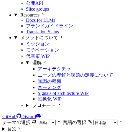
公開API
Slice groups
Resources
Docs for LLMs
ブランドガイドライン
Translation Status
メソッドについて
ミッション
モチベーション
代替案
WIP
理解
アーキテクチャ
ニーズの理解と課題の定義について
知識の種類
ネーミング
Signals of architecture
WIP
抽象化
WIP
プロモート
GitHub
Discord
テーマの選択
言語の選択
目次