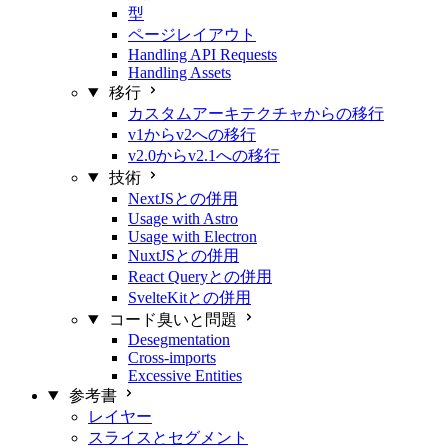
型
ページレイアウト
Handling API Requests
Handling Assets
移行
カスタムアーキテクチャからの移行
v1からv2への移行
v2.0からv2.1への移行
技術
NextJSとの併用
Usage with Astro
Usage with Electron
NuxtJSとの併用
React Queryとの併用
SvelteKitとの併用
コード臭いと問題
Desegmentation
Cross-imports
Excessive Entities
参考書
レイヤー
スライスとセグメント