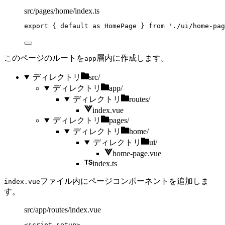
src/pages/home/index.ts
export
 { 
default
as
 HomePage } 
from
'
./ui/home-pag
このページのルートを
層内に作成します。
app
ディレクトリ
src/
ディレクトリ
app/
ディレクトリ
routes/
index.vue
ディレクトリ
pages/
ディレクトリ
home/
ディレクトリ
ui/
home-page.vue
index.ts
ファイル内にページコンポーネントを追加しま
index.vue
す。
src/app/routes/index.vue
<
script
setup
>