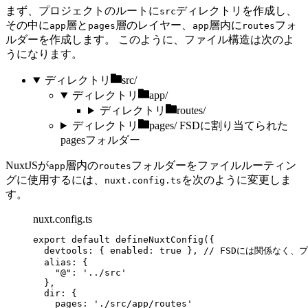
まず、プロジェクトのルートに
ディレクトリを作成し、
src
その中に
層と
層のレイヤー、
層内に
フォ
app
pages
app
routes
ルダーを作成します。 このように、ファイル構造は次のよ
うになります。
ディレクトリ
src/
ディレクトリ
app/
ディレクトリ
routes/
ディレクトリ
pages/
FSDに割り当てられた
pagesフォルダー
NuxtJSが
層内の
フォルダーをファイルルーティン
app
routes
グに使用するには、
を次のように変更しま
nuxt.config.ts
す。
nuxt.config.ts
export
default
defineNuxtConfig
({
devtools: { enabled: 
true
 }, 
// FSDには関係なく
alias: {
"
@
"
: 
'
../src
'
},
dir: {
pages: 
'
./src/app/routes
'