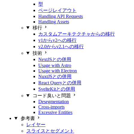
型
ページレイアウト
Handling API Requests
Handling Assets
移行
カスタムアーキテクチャからの移行
v1からv2への移行
v2.0からv2.1への移行
技術
NextJSとの併用
Usage with Astro
Usage with Electron
NuxtJSとの併用
React Queryとの併用
SvelteKitとの併用
コード臭いと問題
Desegmentation
Cross-imports
Excessive Entities
参考書
レイヤー
スライスとセグメント