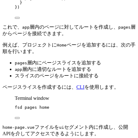
}
})
これで、
層内のページに対してルートを作成し、
層
app
pages
からページを接続できます。
例えば、プロジェクトに
ページを追加するには、次の手
Home
順を行います。
層内にページスライスを追加する
pages
層内に適切なルートを追加する
app
スライスのページをルートに接続する
ページスライスを作成するには、
CLI
を使用します。
Terminal window
fsd
pages
home
ファイルを
セグメント内に作成し、公開
home-page.vue
ui
APIを介してアクセスできるようにします。