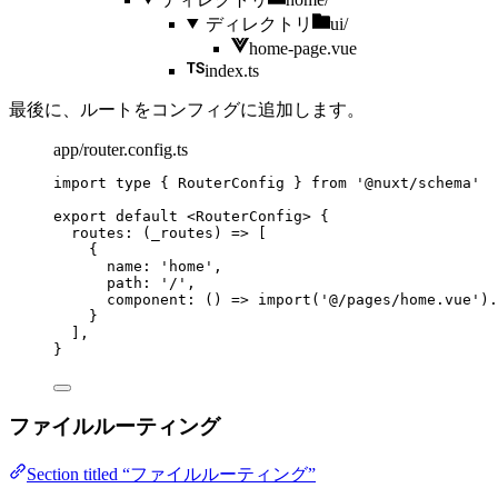
ディレクトリ
ui/
home-page.vue
index.ts
最後に、ルートをコンフィグに追加します。
app/router.config.ts
import
type
 { RouterConfig } 
from
'
@nuxt/schema
'
export
default
 <
RouterConfig
> {
routes
: 
(
_routes
)
=>
 [
{
name: 
'
home
'
,
path: 
'
/
'
,
component
: 
()
=>
import
(
'
@/pages/home.vue
'
)
.
}
],
}
ファイルルーティング
Section titled “ファイルルーティング”