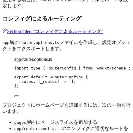
定します。
コンフィグによるルーティング
Section titled “コンフィグによるルーティング”
層に
ファイルを作成し、設定オブジェ
app
router.options.ts
クトをエクスポートします。
app/router.options.ts
import
type
 { RouterConfig } 
from
'
@nuxt/schema
'
;
export
default
 <
RouterConfig
> {
routes
: 
(
_routes
)
=>
 [],
};
プロジェクトにホームページを追加するには、次の手順を行
います。
層内にページスライスを追加する
pages
のコンフィグに適切なルートを
app/router.config.ts