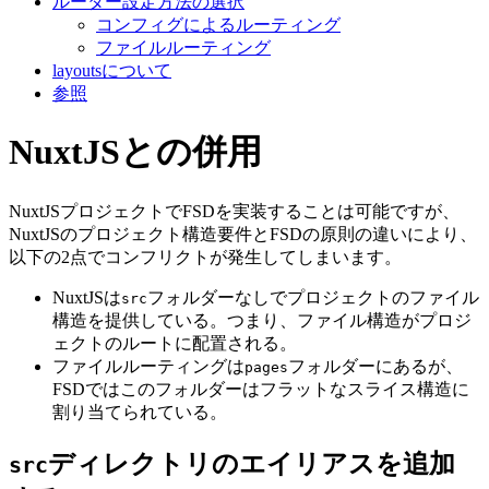
ルーター設定方法の選択
コンフィグによるルーティング
ファイルルーティング
layoutsについて
参照
NuxtJSとの併用
NuxtJSプロジェクトでFSDを実装することは可能ですが、
NuxtJSのプロジェクト構造要件とFSDの原則の違いにより、
以下の2点でコンフリクトが発生してしまいます。
NuxtJSは
フォルダーなしでプロジェクトのファイル
src
構造を提供している。つまり、ファイル構造がプロジ
ェクトのルートに配置される。
ファイルルーティングは
フォルダーにあるが、
pages
FSDではこのフォルダーはフラットなスライス構造に
割り当てられている。
ディレクトリのエイリアスを追加
src