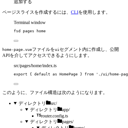
追加する
ページスライスを作成するには、
CLI
を使用します。
Terminal window
fsd
pages
home
ファイルを
セグメント内に作成し、公開
home-page.vue
ui
APIを介してアクセスできるようにします。
src/pages/home/index.ts
export
 { 
default
as
 HomePage } 
from
'
./ui/home-pag
このように、ファイル構造は次のようになります。
ディレクトリ
src/
ディレクトリ
app/
router.config.ts
ディレクトリ
pages/
ディレクトリ
home/