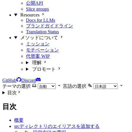
公開API
Slice groups
Resources
Docs for LLMs
ブランドガイドライン
Translation Status
メソッドについて
ミッション
モチベーション
代替案
WIP
理解
プロモート
GitHub
Discord
テーマの選択
言語の選択
目次
目次
概要
srcディレクトリのエイリアスを追加する