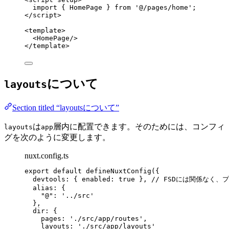
import
 { HomePage } 
from
'
@/pages/home
'
;
</
script
>
<
template
>
<
HomePage
/>
</
template
>
について
layouts
Section titled “layoutsについて”
は
層内に配置できます。そのためには、コンフィ
layouts
app
グを次のように変更します。
nuxt.config.ts
export
default
defineNuxtConfig
({
devtools: { enabled: 
true
 }, 
// FSDには関係なく
alias: {
"
@
"
: 
'
../src
'
},
dir: {
pages: 
'
./src/app/routes
'
,
layouts: 
'
./src/app/layouts
'