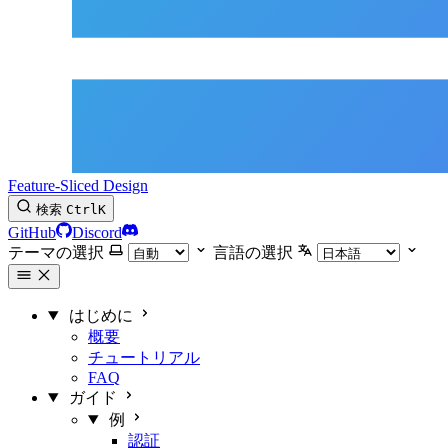
Feature-Sliced Design
検索
Ctrl
K
GitHub
Discord
テーマの選択
言語の選択
はじめに
概要
チュートリアル
FAQ
ガイド
例
認証