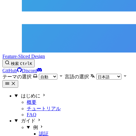
Feature-Sliced Design
検索
Ctrl
K
GitHub
Discord
テーマの選択
言語の選択
はじめに
概要
チュートリアル
FAQ
ガイド
例
認証