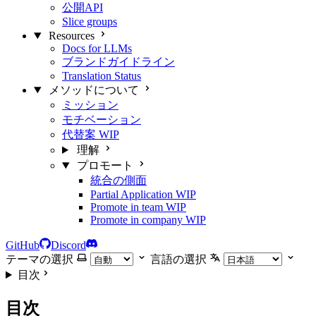
公開API
Slice groups
Resources
Docs for LLMs
ブランドガイドライン
Translation Status
メソッドについて
ミッション
モチベーション
代替案
WIP
理解
プロモート
統合の側面
Partial Application
WIP
Promote in team
WIP
Promote in company
WIP
GitHub
Discord
テーマの選択
言語の選択
目次
目次