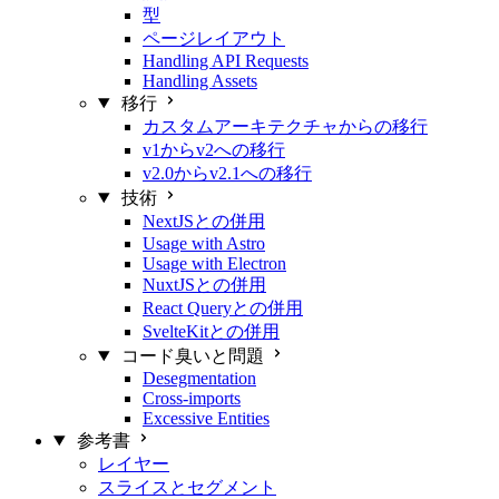
型
ページレイアウト
Handling API Requests
Handling Assets
移行
カスタムアーキテクチャからの移行
v1からv2への移行
v2.0からv2.1への移行
技術
NextJSとの併用
Usage with Astro
Usage with Electron
NuxtJSとの併用
React Queryとの併用
SvelteKitとの併用
コード臭いと問題
Desegmentation
Cross-imports
Excessive Entities
参考書
レイヤー
スライスとセグメント