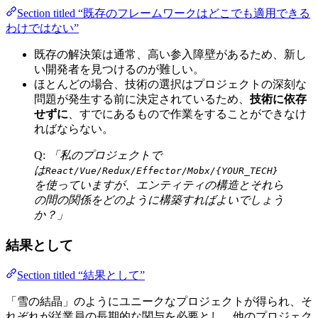
Section titled “既存のフレームワークはどこでも適用できる
わけではない”
既存の解決策は通常、高い参入障壁があるため、新し
い開発者を見つけるのが難しい。
ほとんどの場合、技術の選択はプロジェクトの深刻な
問題が発生する前に決定されているため、
技術に依存
せずに
、すでにあるもので作業をすることができなけ
ればならない。
Q:
「私のプロジェクトで
は
React/Vue/Redux/Effector/Mobx/{YOUR_TECH}
を使っていますが、エンティティの構造とそれら
の間の関係をどのように構築すればよいでしょう
か？」
結果として
Section titled “結果として”
「雪の結晶」のようにユニークなプロジェクトが得られ、そ
れぞれが従業員の長期的な関与を必要とし、他のプロジェク