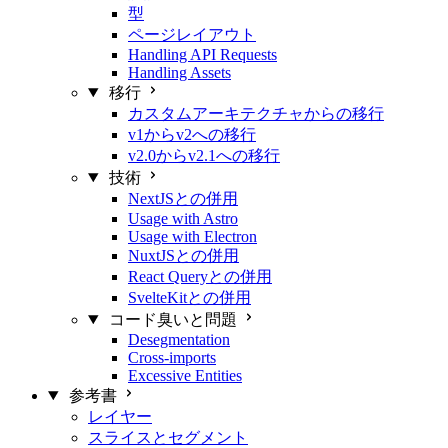
型
ページレイアウト
Handling API Requests
Handling Assets
移行
カスタムアーキテクチャからの移行
v1からv2への移行
v2.0からv2.1への移行
技術
NextJSとの併用
Usage with Astro
Usage with Electron
NuxtJSとの併用
React Queryとの併用
SvelteKitとの併用
コード臭いと問題
Desegmentation
Cross-imports
Excessive Entities
参考書
レイヤー
スライスとセグメント