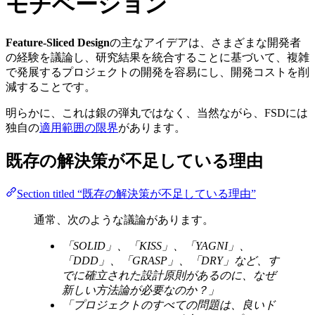
モチベーション
Feature-Sliced Design
の主なアイデアは、さまざまな開発者
の経験を議論し、研究結果を統合することに基づいて、複雑
で発展するプロジェクトの開発を容易にし、開発コストを削
減することです。
明らかに、これは銀の弾丸ではなく、当然ながら、FSDには
独自の
適用範囲の限界
があります。
既存の解決策が不足している理由
Section titled “既存の解決策が不足している理由”
通常、次のような議論があります。
「SOLID」、「KISS」、「YAGNI」、
「DDD」、「GRASP」、「DRY」など、す
でに確立された設計原則があるのに、なぜ
新しい方法論が必要なのか？」
「プロジェクトのすべての問題は、良いド