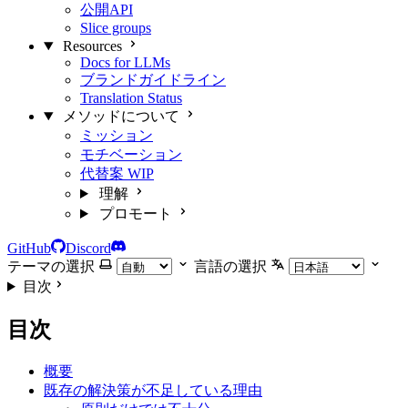
公開API
Slice groups
Resources
Docs for LLMs
ブランドガイドライン
Translation Status
メソッドについて
ミッション
モチベーション
代替案
WIP
理解
プロモート
GitHub
Discord
テーマの選択
言語の選択
目次
目次
概要
既存の解決策が不足している理由