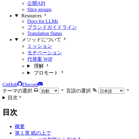
公開API
Slice groups
Resources
Docs for LLMs
ブランドガイドライン
Translation Status
メソッドについて
ミッション
モチベーション
代替案
WIP
理解
プロモート
GitHub
Discord
テーマの選択
言語の選択
目次
目次
概要
第１章 紙の上で