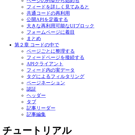
ページの列挙から始める
フィードを詳しく見てみると
共通コードの再利用
公開APIを定義する
大きな再利用可能なUIブロック
フォームページに着目
まとめ
第２章 コードの中で
ページごとに整理する
フィードページを接続する
APIクライアント
フィード内の実データ
タグによるフィルタリング
ページネーション
認証
ヘッダー
タブ
記事リーダー
記事編集
チュートリアル