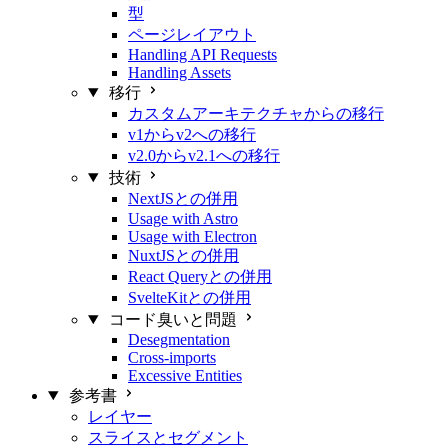
型
ページレイアウト
Handling API Requests
Handling Assets
移行
カスタムアーキテクチャからの移行
v1からv2への移行
v2.0からv2.1への移行
技術
NextJSとの併用
Usage with Astro
Usage with Electron
NuxtJSとの併用
React Queryとの併用
SvelteKitとの併用
コード臭いと問題
Desegmentation
Cross-imports
Excessive Entities
参考書
レイヤー
スライスとセグメント