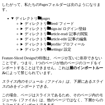
したがって、私たちのPagesフォルダーは次のようになりま
す。
ディレクトリ
pages
ディレクトリ
feed/
フィード
ディレクトリ
sign-in/
ログイン/登録
ディレクトリ
article-read/
記事の閲覧
ディレクトリ
article-edit/
記事の編集
ディレクトリ
profile/
プロフィール
ディレクトリ
settings/
設定
Feature-Sliced Designの特徴は、ページが互いに依存できない
ことです。つまり、1つのページが他のページのコードをイ
ンポートすることはできません。これは
層のインポートルー
ル
によって禁じられています。
スライス内のモジュール（ファイル）は、下層にあるスライ
スのみをインポートできる。
この場合、ページはスライスであるため、そのページ内のモ
ジュール（ファイル）は、他のページではなく、下層からの
みコードをインポートできます。