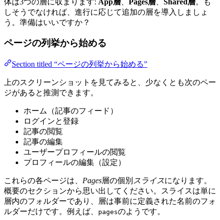
体は3つの層に収まります:
App層
、
Pages層
、
Shared層
。も
しそうでなければ、進行に応じて追加の層を導入しましょ
う。準備はいいですか？
ページの列挙から始める
Section titled “ページの列挙から始める”
上のスクリーンショットを見てみると、少なくとも次のペー
ジがあると推測できます。
ホーム（記事のフィード）
ログインと登録
記事の閲覧
記事の編集
ユーザープロフィールの閲覧
プロフィールの編集（設定）
これらの各ページは、
Pages
層の個別
スライス
になります。
概要のセクションから思い出してください。スライスは単に
層内のフォルダーであり、層は事前に定義された名前のフォ
ルダーだけです。例えば、
のようです。
pages