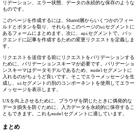
リデーション、エラー状態、データの永続的な保存のような
ものです。
このページを作成するには、Shared層からいくつかのフィー
ルドとボタンを取り、それらをこのページの
セグメントに
ui
あるフォームにまとめます。次に、
セグメントで、バッ
api
クエンドに記事を作成するための変更リクエストを定義しま
す。
リクエストを送信する前にリクエストをバリデーションする
ために、バリデーションスキーマが必要です。バリデーショ
ンスキーマはデータモデルであるため、
セグメントに
model
入れるのがちょうど良いです。そこでエラーメッセージを生
成し、
セグメントの別のコンポーネントを使用してエラー
ui
メッセージを表示します。
UXを向上させるために、ブラウザを閉じたときに偶発的な
データ損失を防ぐために、入力データを永続的に保存するこ
ともできます。これも
セグメントに適しています。
model
まとめ