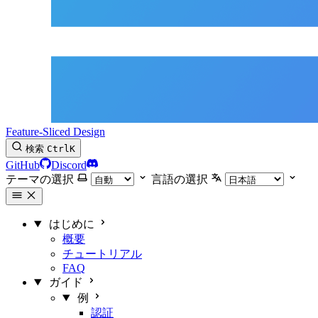
Feature-Sliced Design
検索
Ctrl
K
GitHub
Discord
テーマの選択
言語の選択
はじめに
概要
チュートリアル
FAQ
ガイド
例
認証