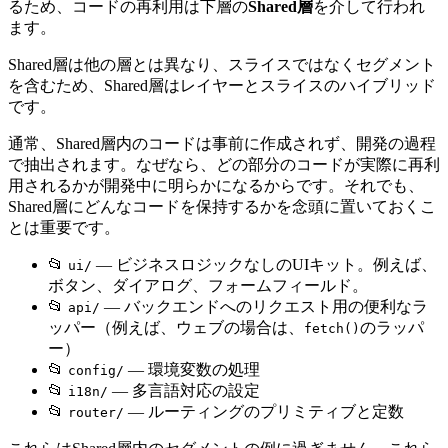
るため、コードの再利用は下層の
Shared層
を介して行われ
ます。
Shared層は他の層とは異なり、スライスではなくセグメント
を含むため、Shared層はレイヤーとスライスのハイブリッド
です。
通常、Shared層内のコードは事前に作成されず、開発の過程
で抽出されます。なぜなら、どの部分のコードが実際に再利
用されるかが開発中に明らかになるからです。それでも、
Shared層にどんなコードを保持するかを念頭に置いておくこ
とは重要です。
📂
— ビジネスロジックなしのUIキット。例えば、
ui/
ボタン、ダイアログ、フォームフィールド。
📂
— バックエンドへのリクエスト用の便利なラ
api/
ッパー（例えば、ウェブの場合は、
のラッパ
fetch()
ー）
📂
— 環境変数の処理
config/
📂
— 多言語対応の設定
i18n/
📂
— ルーティングのプリミティブと定数
router/