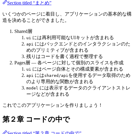
Section titled “まとめ”
いくつかのページに着目し、アプリケーションの基本的な構
造を決めることができました。
Shared層
には再利用可能なUIキットが含まれる
ui
にはバックエンドとのインタラクションのた
api
めのプリミティブが含まれる
残りはコードを書く過程で整理する
Pages層 — 各ページに対して個別のスライスを作成
にはページ自体とその構成要素が含まれる
ui
には
を使用するデータ取得のため
api
shared/api
のより専用的な関数が含まれる
には表示するデータのクライアントストレ
model
ージなどが含まれる
これでこのアプリケーションを作りましょう！
第２章 コードの中で
Section titled “第２章 コードの中で”