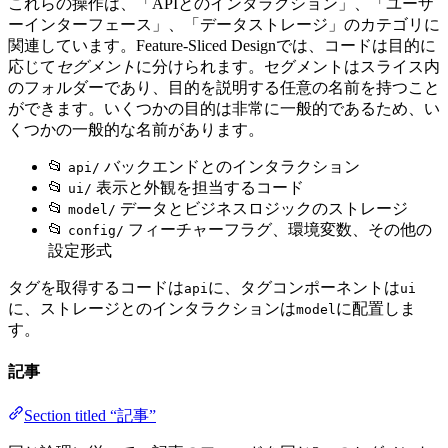
これらの操作は、「APIとのインタラクション」、「ユーザ
ーインターフェース」、「データストレージ」のカテゴリに
関連しています。Feature-Sliced Designでは、コードは目的に
応じて
セグメント
に分けられます。セグメントはスライス内
のフォルダーであり、目的を説明する任意の名前を持つこと
ができます。いくつかの目的は非常に一般的であるため、い
くつかの一般的な名前があります。
📂
バックエンドとのインタラクション
api/
📂
表示と外観を担当するコード
ui/
📂
データとビジネスロジックのストレージ
model/
📂
フィーチャーフラグ、環境変数、その他の
config/
設定形式
タグを取得するコードは
に、タグコンポーネントは
api
ui
に、ストレージとのインタラクションは
に配置しま
model
す。
記事
Section titled “記事”