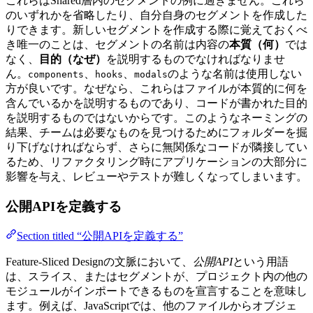
これらはShared層内のセグメントの例に過ぎません。これら
のいずれかを省略したり、自分自身のセグメントを作成した
りできます。新しいセグメントを作成する際に覚えておくべ
き唯一のことは、セグメントの名前は内容の
本質（何）
では
なく、
目的（なぜ）
を説明するものでなければなりませ
ん。
、
、
のような名前は使用しない
components
hooks
modals
方が良いです。なぜなら、これらはファイルが本質的に何を
含んでいるかを説明するものであり、コードが書かれた目的
を説明するものではないからです。このようなネーミングの
結果、チームは必要なものを見つけるためにフォルダーを掘
り下げなければならず、さらに無関係なコードが隣接してい
るため、リファクタリング時にアプリケーションの大部分に
影響を与え、レビューやテストが難しくなってしまいます。
公開APIを定義する
Section titled “公開APIを定義する”
Feature-Sliced Designの文脈において、
公開API
という用語
は、スライス、またはセグメントが、プロジェクト内の他の
モジュールがインポートできるものを宣言することを意味し
ます。例えば、JavaScriptでは、他のファイルからオブジェ