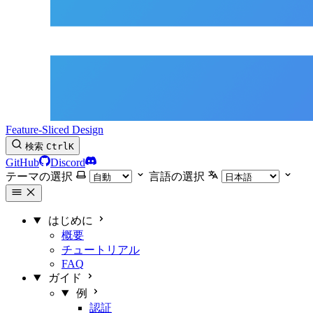
Feature-Sliced Design
検索
Ctrl
K
GitHub
Discord
テーマの選択
言語の選択
はじめに
概要
チュートリアル
FAQ
ガイド
例
認証