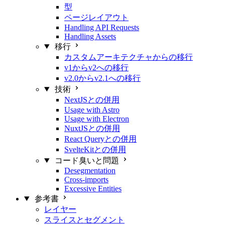
型
ページレイアウト
Handling API Requests
Handling Assets
移行
カスタムアーキテクチャからの移行
v1からv2への移行
v2.0からv2.1への移行
技術
NextJSとの併用
Usage with Astro
Usage with Electron
NuxtJSとの併用
React Queryとの併用
SvelteKitとの併用
コード臭いと問題
Desegmentation
Cross-imports
Excessive Entities
参考書
レイヤー
スライスとセグメント