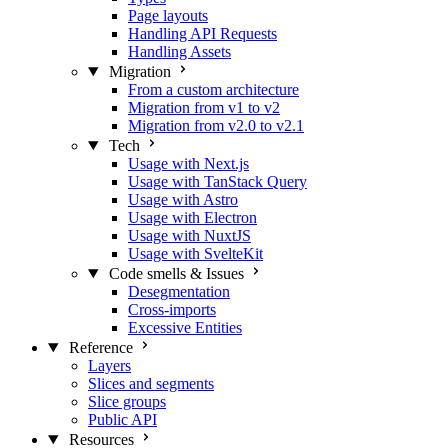
Page layouts
Handling API Requests
Handling Assets
Migration
From a custom architecture
Migration from v1 to v2
Migration from v2.0 to v2.1
Tech
Usage with Next.js
Usage with TanStack Query
Usage with Astro
Usage with Electron
Usage with NuxtJS
Usage with SvelteKit
Code smells & Issues
Desegmentation
Cross-imports
Excessive Entities
Reference
Layers
Slices and segments
Slice groups
Public API
Resources