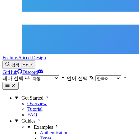
Feature-Sliced Design
검색
Ctrl
K
GitHub
Discord
테마 선택
언어 선택
Get Started
Overview
Tutorial
FAQ
Guides
Examples
Authentication
Types