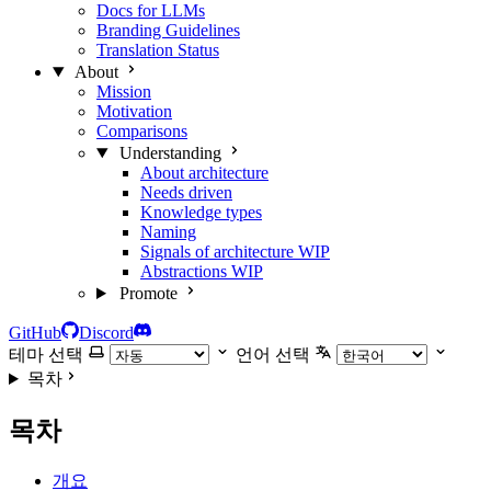
Docs for LLMs
Branding Guidelines
Translation Status
About
Mission
Motivation
Comparisons
Understanding
About architecture
Needs driven
Knowledge types
Naming
Signals of architecture
WIP
Abstractions
WIP
Promote
GitHub
Discord
테마 선택
언어 선택
목차
목차
개요