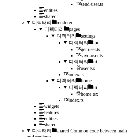
send-user.ts
entities
shared
디렉터리
renderer
디렉터리
pages
디렉터리
settings
디렉터리
ipc
get-user.ts
save-user.ts
디렉터리
ui
user.tsx
index.ts
디렉터리
home
디렉터리
ui
home.tsx
index.ts
widgets
features
entities
shared
디렉터리
shared
Common code between main
and renderer