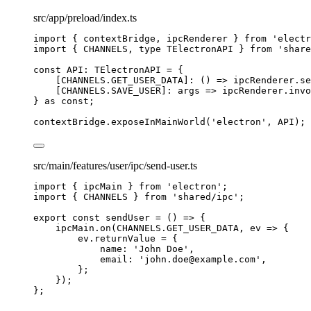
src/app/preload/index.ts
import
 { contextBridge, ipcRenderer } 
from
'
electr
import
 { CHANNELS, 
type
 TElectronAPI } 
from
'
share
const 
API
:
TElectronAPI
 = {
[
CHANNELS
.
GET_USER_DATA
]
: 
()
 => 
ipcRenderer
.
se
[
CHANNELS
.
SAVE_USER
]
: 
args
 => 
ipcRenderer
.
invo
} as const
;
contextBridge
.
exposeInMainWorld
(
'
electron
'
, 
API
);
src/main/features/user/ipc/send-user.ts
import
 { ipcMain } 
from
'
electron
'
;
import
 { CHANNELS } 
from
'
shared/ipc
'
;
export const 
sendUser
 = 
()
 => {
ipcMain
.
on
(
CHANNELS
.
GET_USER_DATA
, 
ev
 => {
ev
.
returnValue
 = {
name: 
'
John Doe
'
,
email: 
'
john.doe@example.com
'
,
};
}
)
;
}
;