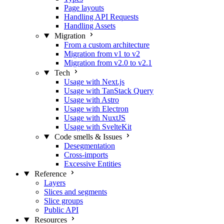
Page layouts
Handling API Requests
Handling Assets
Migration
From a custom architecture
Migration from v1 to v2
Migration from v2.0 to v2.1
Tech
Usage with Next.js
Usage with TanStack Query
Usage with Astro
Usage with Electron
Usage with NuxtJS
Usage with SvelteKit
Code smells & Issues
Desegmentation
Cross-imports
Excessive Entities
Reference
Layers
Slices and segments
Slice groups
Public API
Resources