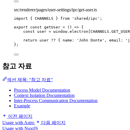
src/renderer/pages/user-settings/ipc/get-user.ts
import
 { CHANNELS } 
from
'
shared/ipc
'
;
export const 
getUser
 = 
()
 => {
const 
user
 = 
window
.
electron
[
CHANNELS
.
GET_USER
return 
user
 ?? { name: 
'
John Donte
'
, email: 
'
j
}
;
참고 자료
섹션 제목: “참고 자료”
Process Model Documentation
Context Isolation Documentation
Inter-Process Communication Documentation
Example
이전 페이지
Usage with Astro
다음 페이지
Usage with NuxtJS