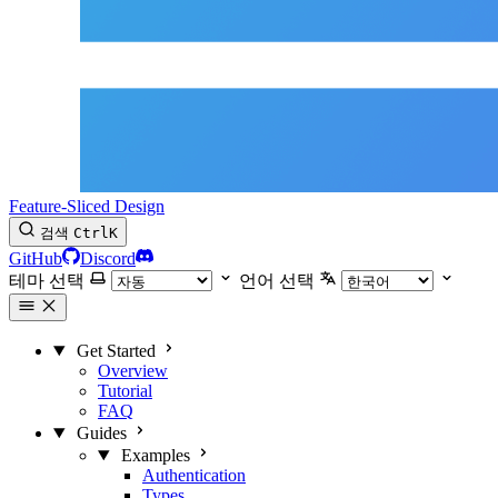
Feature-Sliced Design
검색
Ctrl
K
GitHub
Discord
테마 선택
언어 선택
Get Started
Overview
Tutorial
FAQ
Guides
Examples
Authentication
Types