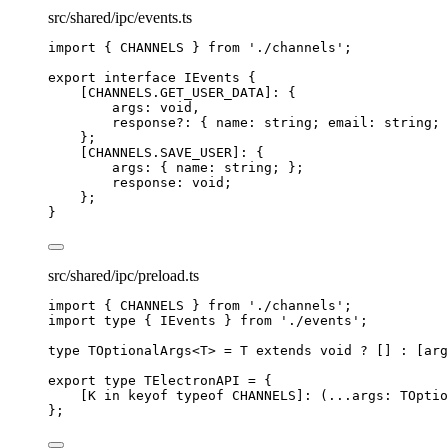
src/shared/ipc/events.ts
import
 { CHANNELS } 
from
'
./channels
'
;
export
interface
 IEvents {
[
CHANNELS
.
GET_USER_DATA
]
:
 {
args
:
void
,
response
?:
 { name
:
string
; email
:
string
; 
};
[
CHANNELS
.
SAVE_USER
]
:
 {
args
:
 { name
:
string
; };
response
:
void
;
};
}
src/shared/ipc/preload.ts
import
 { CHANNELS } 
from
'
./channels
'
;
import
type
 { IEvents } 
from
'
./events
'
;
type
 TOptionalArgs<
T
> 
=
T
extends
void
?
 [] 
:
 [arg
export
type
 TElectronAPI 
=
 {
[
K
in
keyof
typeof
CHANNELS
]
:
(
...
args
:
TOptio
};