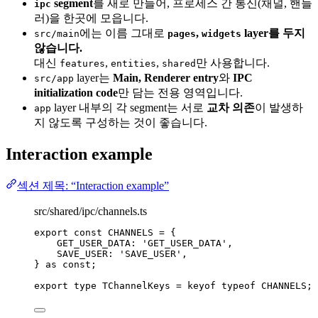
segment
를 새로 만들어, 프로세스 간 통신(채널, 핸들
ipc
러)을 한곳에 모읍니다.
에는 이름 그대로
,
layer를 두지
src/main
pages
widgets
않습니다.
대신
,
,
만 사용합니다.
features
entities
shared
layer는
Main, Renderer entry
와
IPC
src/app
initialization code
만 담는 전용 영역입니다.
layer 내부의 각 segment는 서로
교차 의존
이 발생하
app
지 않도록 구성하는 것이 좋습니다.
Interaction example
섹션 제목: “Interaction example”
src/shared/ipc/channels.ts
export const 
CHANNELS
 = {
GET_USER_DATA: 
'
GET_USER_DATA
'
,
SAVE_USER: 
'
SAVE_USER
'
,
} as const
;
export
type
 TChannelKeys 
=
keyof
typeof
CHANNELS
;