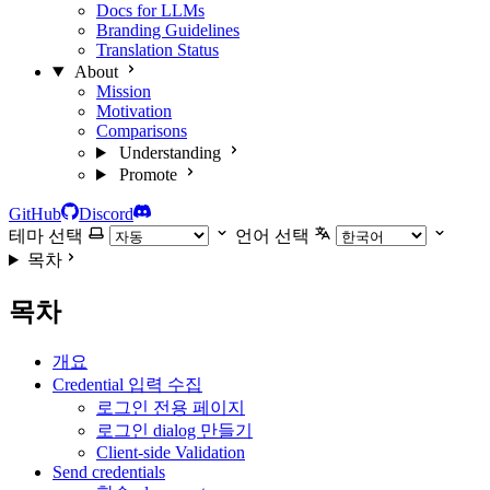
Docs for LLMs
Branding Guidelines
Translation Status
About
Mission
Motivation
Comparisons
Understanding
Promote
GitHub
Discord
테마 선택
언어 선택
목차
목차
개요
Credential 입력 수집
로그인 전용 페이지
로그인 dialog 만들기
Client-side Validation
Send credentials