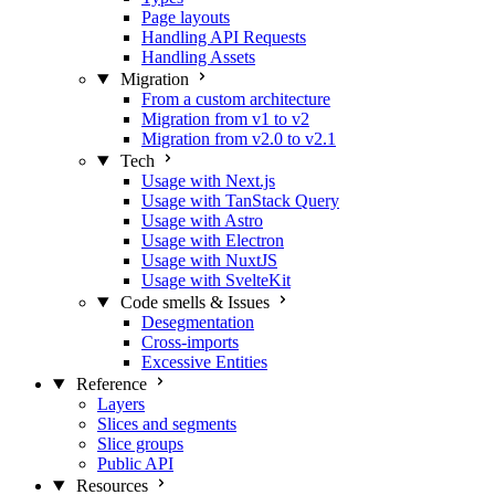
Page layouts
Handling API Requests
Handling Assets
Migration
From a custom architecture
Migration from v1 to v2
Migration from v2.0 to v2.1
Tech
Usage with Next.js
Usage with TanStack Query
Usage with Astro
Usage with Electron
Usage with NuxtJS
Usage with SvelteKit
Code smells & Issues
Desegmentation
Cross-imports
Excessive Entities
Reference
Layers
Slices and segments
Slice groups
Public API
Resources