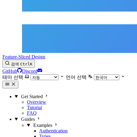
Feature-Sliced Design
검색
Ctrl
K
GitHub
Discord
테마 선택
언어 선택
Get Started
Overview
Tutorial
FAQ
Guides
Examples
Authentication
Types