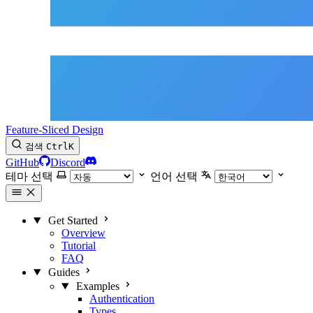
Feature-Sliced Design
검색
Ctrl
K
GitHub
Discord
테마 선택
언어 선택
Get Started
Overview
Tutorial
FAQ
Guides
Examples
Authentication
Types