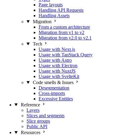
Page layouts
Handling API Requests
Handling Assets
Migration
From a custom architecture
Migration from v1 to v2
Migration from v2.0 to v2.1
Tech
Usage with Next.js
Usage with TanStack Query
Usage with Astro
Usage with Electron
Usage with NuxtJS
Usage with SvelteKit
Code smells & Issues
Desegmentation
Cross-imports
Excessive Entities
Reference
Layers
Slices and segments
Slice groups
Public API
Resources