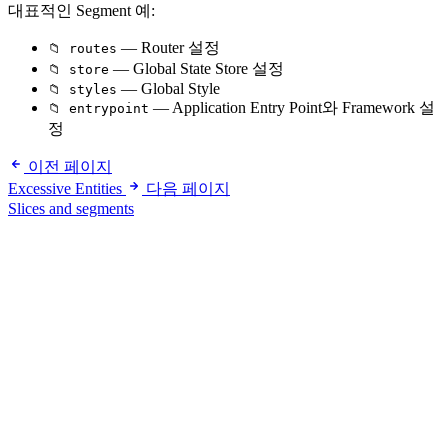
대표적인 Segment 예:
— Router 설정
📁 routes
— Global State Store 설정
📁 store
— Global Style
📁 styles
— Application Entry Point와 Framework 설
📁 entrypoint
정
이전 페이지
Excessive Entities
다음 페이지
Slices and segments