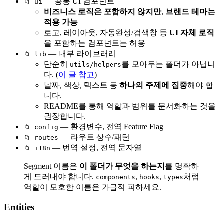
— 공통 UI 컴포넌트
📁 ui
비즈니스 로직은 포함하지 않지만
,
브랜드 테마는
적용 가능
로고, 레이아웃, 자동완성/검색창 등
UI 자체 로직
을 포함하는 컴포넌트는 허용
— 내부 라이브러리
📁 lib
단순히
를 모아두는 폴더가 아닙니
utils/helpers
다. (
이 글 참고
)
날짜, 색상, 텍스트 등
하나의 주제에 집중
해야 합
니다.
README를 통해 역할과 범위를 문서화하는 것을
권장합니다.
— 환경변수, 전역 Feature Flag
📁 config
— 라우트 상수/패턴
📁 routes
— 번역 설정, 전역 문자열
📁 i18n
Segment 이름은
이 폴더가 무엇을 하는지
를 명확하
게 드러내야 합니다.
,
,
처럼
components
hooks
types
역할이 모호한 이름은 가급적 피하세요.
Entities