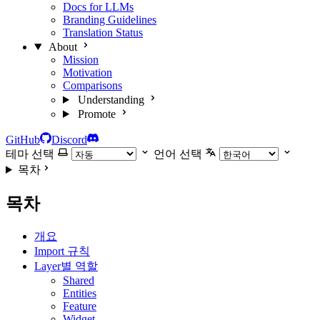
Docs for LLMs
Branding Guidelines
Translation Status
About
Mission
Motivation
Comparisons
Understanding
Promote
GitHub
Discord
테마 선택
언어 선택
목차
목차
개요
Import 규칙
Layer별 역할
Shared
Entities
Feature
Widget