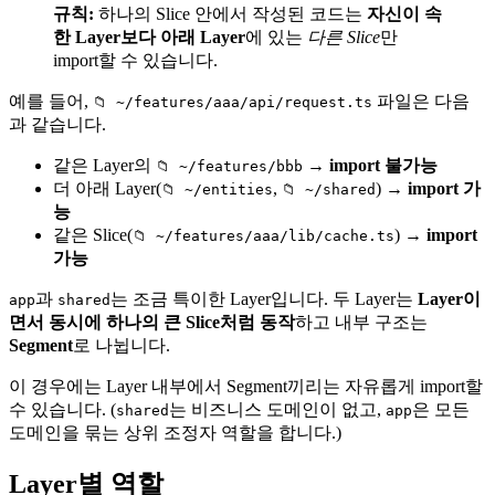
규칙:
하나의 Slice 안에서 작성된 코드는
자신이 속
한 Layer보다 아래 Layer
에 있는
다른 Slice
만
import할 수 있습니다.
예를 들어,
파일은 다음
📁 ~/features/aaa/api/request.ts
과 같습니다.
같은 Layer의
→
import 불가능
📁 ~/features/bbb
더 아래 Layer(
,
) →
import 가
📁 ~/entities
📁 ~/shared
능
같은 Slice(
) →
import
📁 ~/features/aaa/lib/cache.ts
가능
과
는 조금 특이한 Layer입니다. 두 Layer는
Layer이
app
shared
면서 동시에 하나의 큰 Slice처럼 동작
하고 내부 구조는
Segment
로 나뉩니다.
이 경우에는 Layer 내부에서 Segment끼리는 자유롭게 import할
수 있습니다. (
는 비즈니스 도메인이 없고,
은 모든
shared
app
도메인을 묶는 상위 조정자 역할을 합니다.)
Layer별 역할