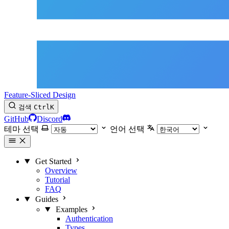
Feature-Sliced Design
검색
Ctrl
K
GitHub
Discord
테마 선택
언어 선택
Get Started
Overview
Tutorial
FAQ
Guides
Examples
Authentication
Types