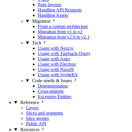
Page layouts
Handling API Requests
Handling Assets
Migration
From a custom architecture
Migration from v1 to v2
Migration from v2.0 to v2.1
Tech
Usage with Next.js
Usage with TanStack Query
Usage with Astro
Usage with Electron
Usage with NuxtJS
Usage with SvelteKit
Code smells & Issues
Desegmentation
Cross-imports
Excessive Entities
Reference
Layers
Slices and segments
Slice groups
Public API
Resources