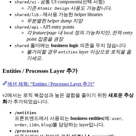
- 공통 UI components(선택 사항)
shared/ui
기존
사용도 가능합니다.
Atomic Design
- 재사용 가능한 helper libraries
shared/lib
무분별한 helper dump 지양
- API entry points
shared/api
각 feature/page 내 local 정의 가능하지만, 전역 entry
point 집중을 권장
폴더에는
business logic
의존을 두지 않습니다
shared
불가피할 경우
layer 이상으로 로직을 옮
entities
기세요.
Entities / Processes Layer 추가
섹션 제목: “Entities / Processes Layer 추가”
v2에서는 로직 복잡성과 높은 결합을 줄이기 위한
새로운 추상
화
가 추가되었습니다.
/entities
프론트엔드에서 사용되는
business entities
(예:
,
user
,
,
)를 담당하는 layer입니다.
order
i18n
blog
/processes