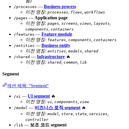
됨)
—
Business process
/processes
이전 명칭:
,
,
processes
flows
workflows
—
Application page
/pages
이전 명칭:
,
,
,
,
pages
screens
views
layouts
,
components
containers
—
Feature module
/features
이전 명칭:
,
,
features
components
containers
—
Business entity
/entities
이전 명칭:
,
,
entities
models
shared
—
Infrastructure
🔥
/shared
이전 명칭:
,
,
shared
common
lib
Segment
섹션 제목: “Segment”
—
UI segment
🔥
/ui
이전 명칭:
,
,
ui
components
view
—
비즈니스 로직 segment
🔥
/model
이전 명칭:
,
,
,
,
model
store
state
services
controller
—
보조 코드 segment
/lib