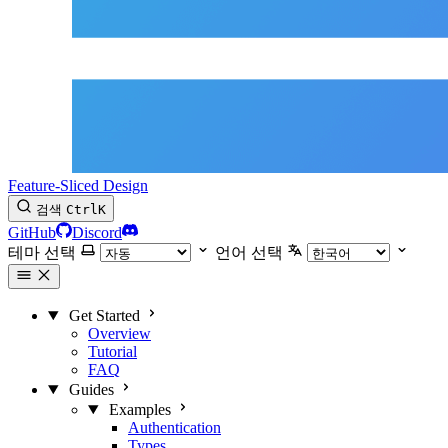
Feature-Sliced Design
검색
Ctrl
K
GitHub
Discord
테마 선택
언어 선택
Get Started
Overview
Tutorial
FAQ
Guides
Examples
Authentication
Types