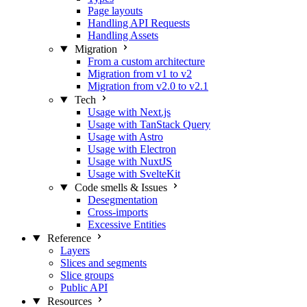
Page layouts
Handling API Requests
Handling Assets
Migration
From a custom architecture
Migration from v1 to v2
Migration from v2.0 to v2.1
Tech
Usage with Next.js
Usage with TanStack Query
Usage with Astro
Usage with Electron
Usage with NuxtJS
Usage with SvelteKit
Code smells & Issues
Desegmentation
Cross-imports
Excessive Entities
Reference
Layers
Slices and segments
Slice groups
Public API
Resources