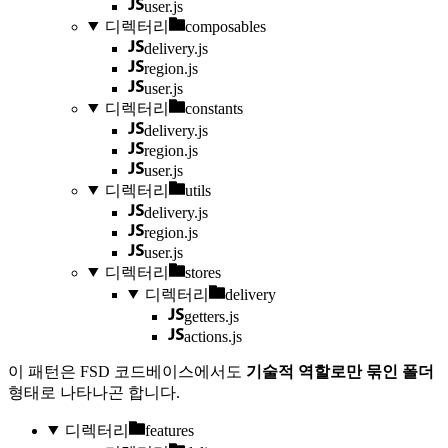
user.js
디렉터리
composables
delivery.js
region.js
user.js
디렉터리
constants
delivery.js
region.js
user.js
디렉터리
utils
delivery.js
region.js
user.js
디렉터리
stores
디렉터리
delivery
getters.js
actions.js
이 패턴은 FSD 코드베이스에서도
기술적 역할로만 묶인 폴더
형태로 나타나곤 합니다.
디렉터리
features