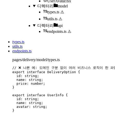
UserAvatar.tsx
디렉터리
model
types.ts
⚠️
utils.ts
⚠️
디렉터리
api
endpoints.ts
⚠️
types.ts
utils.ts
endpoints.ts
pages/delivery/model/types.ts
// ❌ 나쁜 예: 도메인 구분 없이 여러 비즈니스 로직이 한 파
export
interface
 DeliveryOption {
id
:
string
;
name
:
string
;
price
:
number
;
}
export
interface
 UserInfo {
id
:
string
;
name
:
string
;
avatar
:
string
;
}