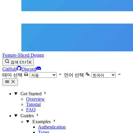
Feature-Sliced Design
검색
Ctrl
K
GitHub
Discord
테마 선택
언어 선택
Get Started
Overview
Tutorial
FAQ
Guides
Examples
Authentication
Types