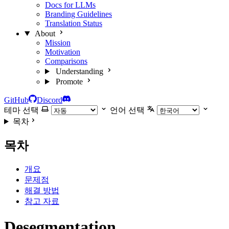
Docs for LLMs
Branding Guidelines
Translation Status
About
Mission
Motivation
Comparisons
Understanding
Promote
GitHub
Discord
테마 선택
언어 선택
목차
목차
개요
문제점
해결 방법
참고 자료
Desegmentation