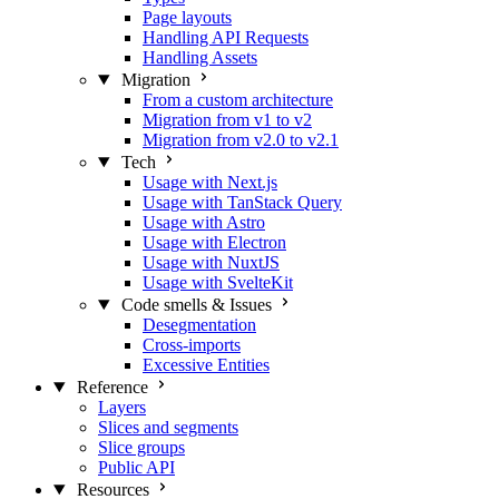
Page layouts
Handling API Requests
Handling Assets
Migration
From a custom architecture
Migration from v1 to v2
Migration from v2.0 to v2.1
Tech
Usage with Next.js
Usage with TanStack Query
Usage with Astro
Usage with Electron
Usage with NuxtJS
Usage with SvelteKit
Code smells & Issues
Desegmentation
Cross-imports
Excessive Entities
Reference
Layers
Slices and segments
Slice groups
Public API
Resources